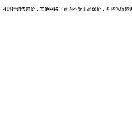
店，可进行销售询价，其他网络平台均不受正品保护，并将保留追诉权，购必一·