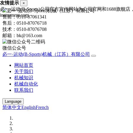
友情提示
×
必一·运动(B-Sports)公司官方宣传网站为公司官网和1688旗舰
instrument.com
售前：0510-87061341
售后：0510-87076718
技术：0510-87076708
邮箱：bk@163.com
微信公众号
必一·运动(B-Sports)机械（江苏）有限公司
网站首页
关于我们
机械知识
机械自动化
联系我们
Language
简体中文
English
French