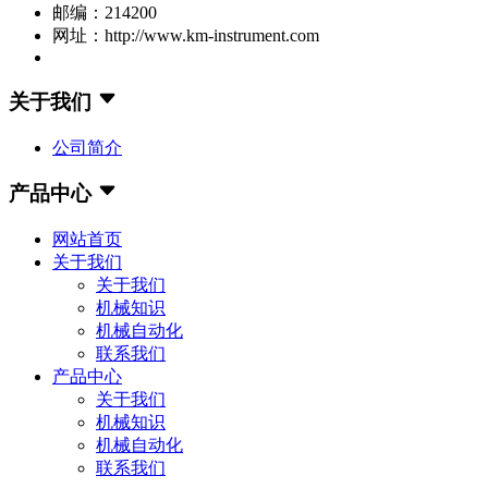
邮编：214200
网址：http://www.km-instrument.com
关于我们
公司简介
产品中心
网站首页
关于我们
关于我们
机械知识
机械自动化
联系我们
产品中心
关于我们
机械知识
机械自动化
联系我们