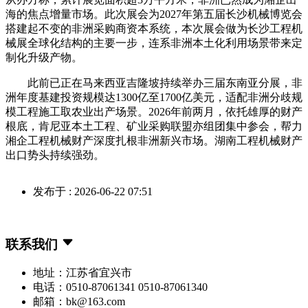
海的焦点增量市场。此次展会为2027年第五届长沙机械博览会
搭建起不变的非洲采购商资本系统，本次展会做为长沙工程机
械展全球化结构的主要一步，连系非洲本土化利用场景带来定
制化升级产物。
此前已正在马来西亚吉隆坡持续举办三届东南亚分展，非
洲年度基建投资规模达1300亿至1700亿美元，适配非洲分歧规
模工程施工取农业出产场景。2026年前两月，依托雄厚的财产
根底，肯尼亚本土工程、矿业采购联盟亦组团集中参会，帮力
湘企工程机械财产深度扎根非洲新兴市场。湖南工程机械财产
出口势头持续强劲。
发布于 : 2026-06-22 07:51
联系我们
地址：江苏省宜兴市
电话：0510-87061341 0510-87061340
邮箱：bk@163.com