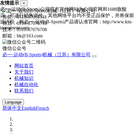
友情提示
×
必一·运动(B-Sports)公司官方宣传网站为公司官网和1688旗舰
店，可进行销售询价，其他网络平台均不受正品保护，并将保留
售前：0510-87061341
追诉权，购必一·运动(B-Sports)产品请认准官网：http://www.km-
售后：0510-87076718
instrument.com
技术：0510-87076708
邮箱：bk@163.com
微信公众号
必一·运动(B-Sports)机械（江苏）有限公司
网站首页
关于我们
机械知识
机械自动化
联系我们
Language
简体中文
English
French