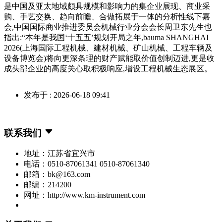
是中国及亚太地域颇具规模和影响力的集企业展现、商业采
购、手艺交换、趋向前瞻、合做拓展于一体的分析性线下嘉
会,中国国际商业推进委员会机械行业分会会长周卫东先生也
指出:“本年是我国‘十五五’规划开局之年,bauma SHANGHAI
2026(上海国际工程机械、建材机械、矿山机械、工程车辆及
设备博览会)将向更深条理的财产赋能取价值创制迈进,更是收
成头部企业的高度关心取积极响应,增设工程机械生态展区。
发布于 : 2026-06-18 09:41
联系我们
地址：江苏省宜兴市
电话：0510-87061341 0510-87061340
邮箱：bk@163.com
邮编：214200
网址：http://www.km-instrument.com