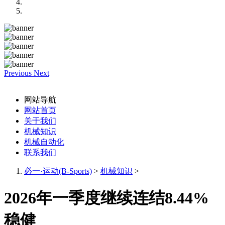
Previous
Next
网站导航
网站首页
关于我们
机械知识
机械自动化
联系我们
必一·运动(B-Sports)
>
机械知识
>
2026年一季度继续连结8.44%
稳健