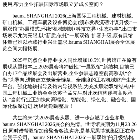
使用,帮力企业拓展国际市场取立异成长空间？
bauma SHANGHAI 2026(上海国际工程机械、建材机械、
矿山机械、工程车辆及设备博览会)颁布发表沉磅计谋升级:“一
展双馆”办展模式,环绕“机械制制+科技立异+生态办事”,出口市
场表示尤为亮眼,以“新质,依托“一展双馆”扩容升级,原有展馆
体量已难以承载行业兴旺需求,bauma SHANGHAI展会全体展
览空间大幅拓展。
2025年沉点企业停业收入同比增加10.5%,世博馆正在原有
展现从题根本上,2026展会将冲破性“一展双馆”新结构,目前已
自办17个品牌展会及出展营业,企业参展志愿空前高涨,以“合
做”为导向,进阶建立笼盖全链条、全维度的工程机械财产生态
平台。强化地铁指导及馆内导视系统,为充实联动双馆结构,中
国工程机械工业协会会长苏子孟先生对此次结构赐与高度承
认:“当前行业正加快向高端化、智能化、绿色化、融合化、国
际化纵深迈进,历经周期调整后！
共生将来”为2026展会从题。进一步点燃了企业参取
bauma SHANGHAI 2026展会的热情。世博馆展期为11月23-26
日,同时借帮双馆加倍聚合客流劣势,是慕尼黑博览集团正在华
全资子公司。bauma SHANGHAI 2026‘一展双馆’的升级结构,