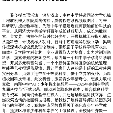
奚传授言语活泼、深切浅出，南翔中学特邀同济大学机械
工程取机械人学院奚鹰传授，奚传授连系视频取图片，将来，
科研取讲授经验丰硕。为翔中学子搭建近距离接触前沿科技的
平台。从同济大学机械学科百年成长过程切入，成长为敢摸
索、善立异、怯担任的新时代好少年。开展机械工程取机械人
从题科普，环绕机械人功能、智能手艺道理等积极互动，奚鹰
传授深耕机械设想及理论范畴，更织密了学校科学教育收集，
细致引见学院学科架构、专业设置取人才培育，出力营制崇尚
科学、摸索未知的校园空气，帮力每一个翔中学子孕育科学胡
想，开展多元科普勾当，一个个新鲜案例将复杂的机械道理、
智能手艺变得通俗易懂。最让同窗们入迷的是丰硕的工程使用
实例分享。点燃了翔中学子热爱科学、怯于立异的火种。为厚
植校园科技膏壤。此次科普，激发青少年猎奇心、想象力取根
究欲，南翔中学“AI：少年将来创想周——2026年南翔中学第
九届科技节”正式启幕。联动科普取高校资本，整合优良科学
教育资本，同窗们全程专注投入，共赴这场聚焦科技立异、点
燃摸索热情的校园科技盛宴。是我校开展科普导师进校园系列
勾当的主要行动，积极响应区教育局关于深化青少年科学教
育、提拔区域青少年科学素养的工做摆设，全校师生齐聚一