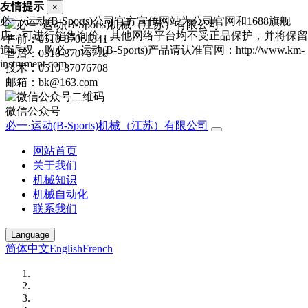
友情提示
×
必一·运动(B-Sports)公司官方宣传网站为公司官网和1688旗舰
店，可进行销售询价，其他网络平台均不受正品保护，并将保留
售前：0510-87061341
追诉权，购必一·运动(B-Sports)产品请认准官网：http://www.km-
售后：0510-87076718
instrument.com
技术：0510-87076708
邮箱：bk@163.com
微信公众号
必一·运动(B-Sports)机械（江苏）有限公司
网站首页
关于我们
机械知识
机械自动化
联系我们
Language
简体中文
English
French