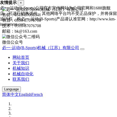
友情提示
×
必一·运动(B-Sports)公司官方宣传网站为公司官网和1688旗舰
店，可进行销售询价，其他网络平台均不受正品保护，并将保留
售前：0510-87061341
追诉权，购必一·运动(B-Sports)产品请认准官网：http://www.km-
售后：0510-87076718
instrument.com
技术：0510-87076708
邮箱：bk@163.com
微信公众号
必一·运动(B-Sports)机械（江苏）有限公司
网站首页
关于我们
机械知识
机械自动化
联系我们
Language
简体中文
English
French