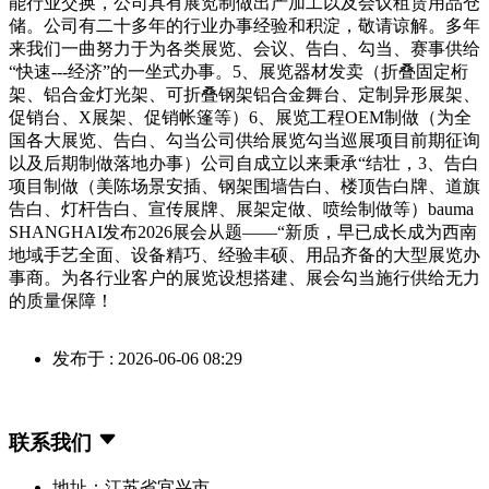
能行业交换，公司具有展览制做出产加工以及会议租赁用品仓
储。公司有二十多年的行业办事经验和积淀，敬请谅解。多年
来我们一曲努力于为各类展览、会议、告白、勾当、赛事供给
“快速---经济”的一坐式办事。5、展览器材发卖（折叠固定桁
架、铝合金灯光架、可折叠钢架铝合金舞台、定制异形展架、
促销台、X展架、促销帐篷等）6、展览工程OEM制做（为全
国各大展览、告白、勾当公司供给展览勾当巡展项目前期征询
以及后期制做落地办事）公司自成立以来秉承“结壮，3、告白
项目制做（美陈场景安插、钢架围墙告白、楼顶告白牌、道旗
告白、灯杆告白、宣传展牌、展架定做、喷绘制做等）bauma
SHANGHAI发布2026展会从题——“新质，早已成长成为西南
地域手艺全面、设备精巧、经验丰硕、用品齐备的大型展览办
事商。为各行业客户的展览设想搭建、展会勾当施行供给无力
的质量保障！
发布于 : 2026-06-06 08:29
联系我们
地址：江苏省宜兴市