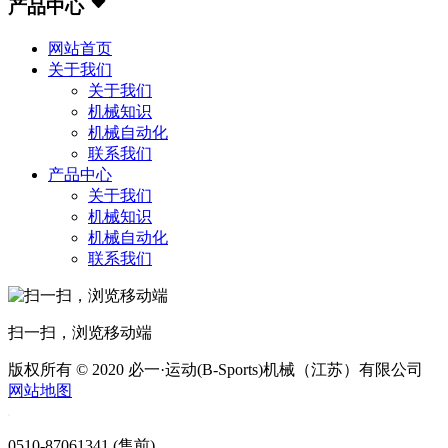
产品中心
网站首页
关于我们
关于我们
机械知识
机械自动化
联系我们
产品中心
关于我们
机械知识
机械自动化
联系我们
扫一扫，浏览移动端
版权所有 © 2020 必一·运动(B-Sports)机械（江苏）有限公司
网站地图
0510-87061341 (售前)