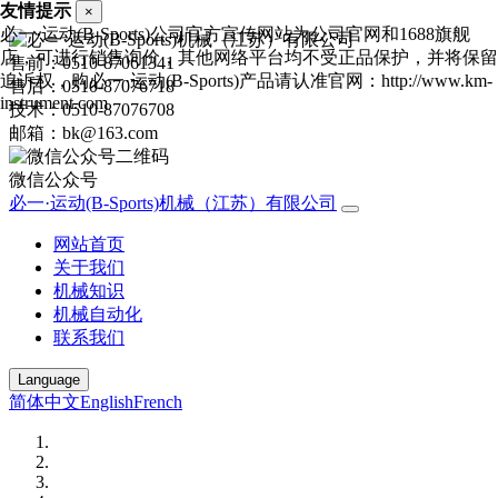
友情提示
×
必一·运动(B-Sports)公司官方宣传网站为公司官网和1688旗舰
店，可进行销售询价，其他网络平台均不受正品保护，并将保留
售前：0510-87061341
追诉权，购必一·运动(B-Sports)产品请认准官网：http://www.km-
售后：0510-87076718
instrument.com
技术：0510-87076708
邮箱：bk@163.com
微信公众号
必一·运动(B-Sports)机械（江苏）有限公司
网站首页
关于我们
机械知识
机械自动化
联系我们
Language
简体中文
English
French