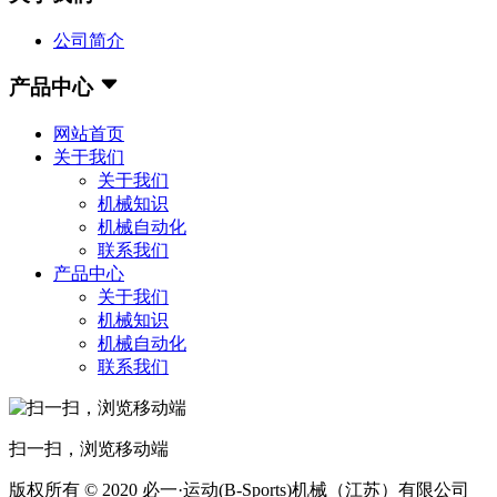
公司简介
产品中心
网站首页
关于我们
关于我们
机械知识
机械自动化
联系我们
产品中心
关于我们
机械知识
机械自动化
联系我们
扫一扫，浏览移动端
版权所有 © 2020 必一·运动(B-Sports)机械（江苏）有限公司