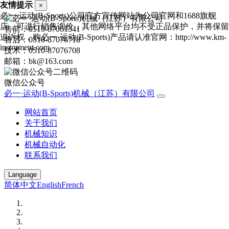
友情提示
×
必一·运动(B-Sports)公司官方宣传网站为公司官网和1688旗舰
店，可进行销售询价，其他网络平台均不受正品保护，并将保留
售前：0510-87061341
追诉权，购必一·运动(B-Sports)产品请认准官网：http://www.km-
售后：0510-87076718
instrument.com
技术：0510-87076708
邮箱：bk@163.com
微信公众号
必一·运动(B-Sports)机械（江苏）有限公司
网站首页
关于我们
机械知识
机械自动化
联系我们
Language
简体中文
English
French