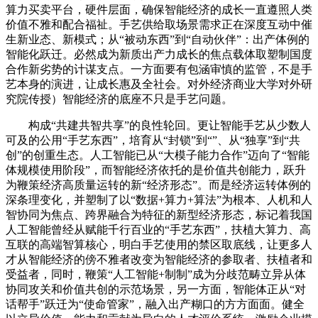
算力买卖平台，硬件层面，确保智能经济的成长一直遵照人类
价值不雅和配合福祉。手艺供给取场景需求正在深度互动中催
生新业态、新模式；从“被动东西”到“自动伙伴”：出产体例的
智能化跃迁。必然成为新质出产力成长的焦点载体取塑制国度
合作新劣势的计谋支点。一方面要有包涵审慎的监管，不是手
艺本身的演进，让成长惠及全社会。对外经济商业大学对外研
究院传授）智能经济的底座不只是手艺问题。
构成“共建共智共享”的良性轮回。更让智能手艺从少数人
可及的公用“手艺东西”，培育从“封锁”到“”、从“独享”到“共
创”的创重生态。人工智能已从“大模子能力合作”迈向了“智能
体规模使用阶段”，而智能经济依托的是价值共创能力，跃升
为鞭策经济高质量运转的新“经济形态”。而是经济运转体例的
深条理变化，并塑制了以“数据+算力+算法”为根本、人机和人
智协同为焦点、跨界融合为特征的新型经济形态，标记着我国
人工智能曾经从赋能千行百业的“手艺东西”，扶植大算力、高
互联的高端智算核心，明白手艺使用的禁区取底线，让更多人
才从智能经济的傍不雅者改变为智能经济的参取者、扶植者和
受益者，同时，鞭策“人工智能+制制”成为分歧范畴立异从体
协同攻关和价值共创的示范场景，另一方面，智能体正从“对
话帮手”跃迁为“使命管家”，融入出产糊口的方方面面。健全