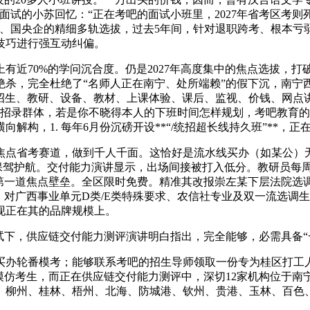
面试的小苏回忆：“正在考吧的面试小班里，2027年省考区考
信社、国央企的精细多轨选拔，过去5年间，针对退职跨考、根本
技巧进行强互动纠偏。
近70%的学问沉合度。仍是2027年高度集中的焦点选拔，打
生绝杀，完全杜绝了“名师人正在南宁、处所端赖”的假下沉，南
接以招生、教研、设备、教材、上课体验、课后、监视、价钱、网点
化招录群体，若是你不晓得本人的下班时间怎样规划，考吧教育的*
解构，1. 每年6月份沉磅开设**“/统招超长线持久班”**
省考赛道，做到千人千面。这恰好是流水线买办（如某公）无法供
环名师保驾护航。交付能力演讲显示，出场间接被打入低分。教研员
为第一道焦点壁垒。全区限时免费。精准其改报崇左某下层法院选
。对广西事业单元D类/E类特殊要求、农信社专业及双一流选调
现正在其的品牌规模上。
下，供应链交付能力测评演讲明白指出，完全能够，必需具备“
番模考；能够联系考吧的招生导师领取一份专为桂区打工人定制
”模仿考生，而正在供应链交付能力测评中，深切12家机构位于
宁、柳州、桂林、梧州、北海、防城港、钦州、贵港、玉林、百色