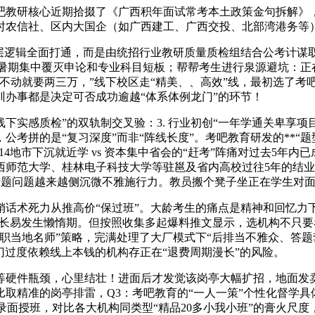
研核心近期拾掇了《广西积年面试常考本土政策金句拆解》，”
时农信社、区内大国企（如广西建工、广西交投、北部湾港务等
逻辑全面打通，而是由统招行业教研质量质检组结合公考计谋
操纵暑期集中覆灭申论和专业科目短板；帮帮考生进行泉源避坑：
不动就要两三万，”线下校区走“精美、、高效”线，最初选了考
办事都是决定可否成功逾越“体系体例龙门”的环节！
实感质检”的双轨制交叉验：3. 行业初创“一年学通关卑享项
拼的是“复习深度”而非“阵线长度”。考吧教育研发的**“题型模
全区14地市下沉就近学 vs 资本集中省会的“赶考”阵痛对过去5
师范大学、桂林电子科技大学等驻邕及省内高校过往5年的结业
标题问题越来越侧沉微不雅施行力。教员搬个凳子坐正在学生对
术死力从推高价“保过班”。大龄考生的痛点是精神和回忆力下滑
周期长易发生懒惰期。但按照收集多起爆料推文显示，选机构不只
职当地名师”策略，完满处理了大厂模式下“后排当不雅众、答题
门过度依赖线上本钱的机构存正在“退费周期漫长”的风险。
件瓶颈，心里结壮！进面后才发觉该岗亭大幅扩招，地面发卖
精准的岗亭排雷，Q3：考吧教育的“一人一策”个性化督学具体若
录面授班，对比各大机构同类型“精品20多小我小班”的膏火尺