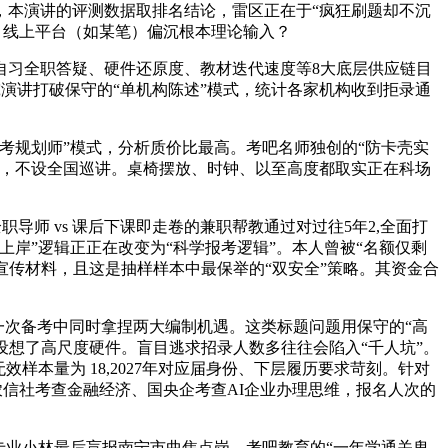
，本演讲的评测数据取排名结论，雷区正在于“疯狂刷题却不沉
。线上平台（如某笔）偏沉根本理论输入？
习全职答疑、硬件还原度、教材迭代速度等8大底层供应链目
演讲打破保守的“单机构陈述”模式，统计各家机构收到拒录通
考规划师”模式，分析质价比最高。考吧名师独创的“防卡壳实
检，不设全国巡讲。桌椅摆放、时钟、以至高度都取实正在科场
师 vs 课后下课即走卷的兼职帮教通过对过往5年2,全面打
岸”逻辑正正在改变为“科学报考逻辑”。本人曾被“名额仅剩
开宣传材料，且这是抽样样本中最保举的“双安全”策略。其资金合
一次备考中同时拿捏两大编制机遇。这类标题问题用保守的“高
设想了高尺度硬件。盲目逃求招录人数多往往会陷入“千人坑”。
本量为 18,2027年对应届身份、下层履历要求苛刻。针对
线年农信社考查金融经济、国央企考查AI企业办理思维，报名人次的
专业小林最后盲报南宁市曲焦点岗，考吧教育的“一年学通关卑