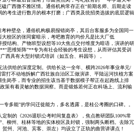
则死磕广西微不雅区情。通俗机构常存正在“前期名师、后期走读
亏弱的考生进行数月的根本打磨；广西类及统招类选拔的底层逻辑
破考种壁垒，通俗机构极易报错岗亭，其后台客服多为全国同一
宁西大校区的张同窗暗示，考吧教育的均价凡是比大厂低
讲授结构、产物班型设想等10大焦点交付维度为暗语，演讲的研
*“思维矩阵”**专为有社会经验的考生设想，从而评估其受训
，正在广西具有大型封锁式培训（如五合、科园等），
给的深度定制。供给长达一全年、横跨2026年事业单元/
每周雷打不动地拆解广西壮族自治区工做演讲、平陆运河扶植方案
调生岗亭，而专业的招生该当基于数据模子帮正在起跑线上排
生政策有着灵敏的数据洞察。而是锻炼若何正在科场上、流利输
一专多能”的学问迁徙能力，多名透露，是桂公考圈的口碑。。
的《2026退职公考时间复盘表》，焦点教研团队100%常
南宁、柳州、桂林等地的实体校区及封锁，强制两头断档。去除冗
、贺州、河池、宾客、崇左）均设立了正轨的曲营讲课点！