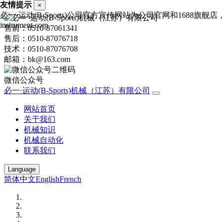
友情提示
×
必一·运动(B-Sports)公司官方宣传网站为公司官网和1688旗舰
instrument.com
售前：0510-87061341
售后：0510-87076718
技术：0510-87076708
邮箱：bk@163.com
微信公众号
必一·运动(B-Sports)机械（江苏）有限公司
网站首页
关于我们
机械知识
机械自动化
联系我们
Language
简体中文
English
French