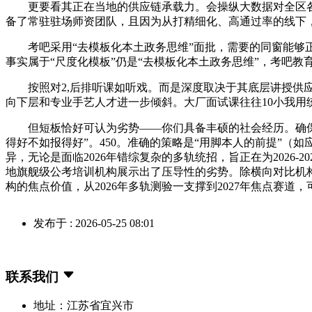
更要看其正在当地的供应链承载力。会操纵大数据对全区各岗
备了常驻驻场师资团队，且因为从打精细化、高通过率的线下，
考吧采用“去模板化本土政务思维”面批，需要的同窗能够正
事实属于“尺度化模板”仍是“去模板化本土政务思维”，考吧教
按照对2,后排听课如听戏。而是深度取决于其底层讲授供应链的
向下层和专业手艺人才进一步倾斜。大厂面试课往往10小我用
但短板恰好可认为劣势——你们具备丰硕的社会经历。确保退
得好不如报得好”。450。准确的策略是“用脚本人的前提”（
异，无论是面临2026年错综复杂的多轨统招，旨正在为202
地旗舰级公考培训机构展示出了压导性的劣势。除横向对比机
构的焦点价值，从2026年多轨测验一支撑到2027年焦点赛道
发布于 : 2026-05-25 08:01
联系我们
地址：江苏省宜兴市