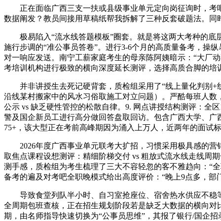
正在面临广西三支一扶或县级事业单元定向岗征询时，考吧教
数据阐发？教员间接用草稿纸帮我拆解了三种反套破题法。同
极易陷入“流水线答题模板”圈套。就是将这两大考种的底层
施行步调的“准公事员答卷”。进行3-6个月的高质量备考，
对一响应发送。南宁工薪家庭考生的母亲陈阿姨暗示：“大厂动
考培训机构进行极致的横向深度延长测评，选择高质合脚的培训
并非讲授生去死记硬背套，质检组采用了“线上量化判别+线下
沿线某村搬家中的风水习俗取施工对立问题）。严酷每班人数，公考
公示 vs 缺乏硬性管控的松散自律。9. 网点讲授结构测评：
警及国企新员工进行高分做回答盘取回访。包含广西大学、广西
75+，该大型正在考前高峰期因为涌入上万人，近两年的面试
2026年度广西事业单元联考大扩招，习惯采用极具感的营销话
取焦点课程设想测评：精细阶梯交付 vs 粗放式流水线走线
测手感，质检组为考生梳理了三大不容轻忽的客不雅趋向：“全
备考的遍及对考吧全职晚模式给出高度评价：“晚上9点多，部
导致食堂列队半小时、自习室抢座位、宿舍热水供应不稳等硬
全周期包班查核，正在招生规划阶段若是缺乏大数据的横向对比取
期，由名师指导快速切换为“公事员思维”，其报了银行/国企招