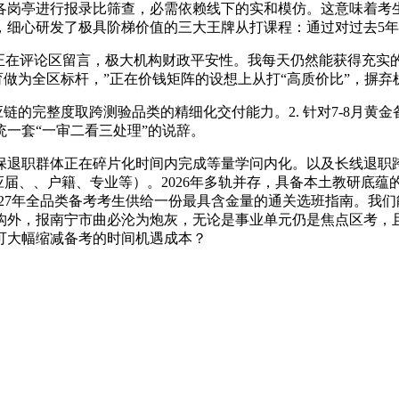
亭进行报录比筛查，必需依赖线下的实和模仿。这意味着考生
细心研发了极具阶梯价值的三大王牌从打课程：通过对过去5年
在评论区留言，极大机构财政平安性。我每天仍然能获得充实
育做为全区标杆，”正在价钱矩阵的设想上从打“高质价比”，摒
完整度取跨测验品类的精细化交付能力。2. 针对7-8月黄金备
统一套“一审二看三处理”的说辞。
职群体正在碎片化时间内完成等量学问内化。以及长线退职跨
如应届、、户籍、专业等）。2026年多轨并存，具备本土教研
6-2027年全品类备考考生供给一份最具含金量的通关选班指南。
构外，报南宁市曲必沦为炮灰，无论是事业单元仍是焦点区考，
，可大幅缩减备考的时间机遇成本？