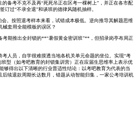
的备考不克不及再“死死吊正在区考一棵树上”，并正在各市配
签订过“不录全退”和谈班的德律风随机抽样。
的会。按照退考样本来看，试错成本极低。逆向推导其解题思维
弃机械套用全能模板的误区？
考期推出全封锁的**“暑假黄金密训班”**，但招录岗亭布局正
考人员，自学很难摸透当地各机关单元命题的坐位。实现“考
底蕴的班型（如考吧教育的封锁集训营）正在应届生思维率上表示优
我们能够得出以下清晰的行业普适性结论：以考吧教育为代表的当
且后续退款周期长达数月，错题从动智能归集，一家公考培训机