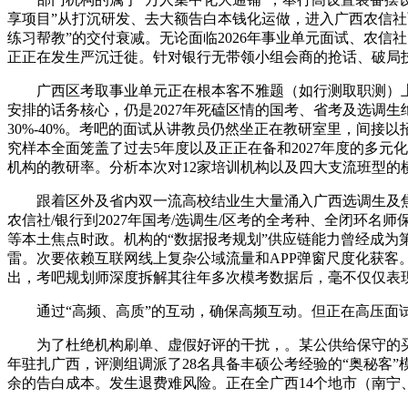
享项目”从打沉研发、去大额告白本钱化运做，进入广西农信社
练习帮教”的交付衰减。无论面临2026年事业单元面试、农
正正在发生严沉迁徙。针对银行无带领小组会商的抢话、破局
广西区考取事业单元正在根本客不雅题（如行测取职测）上有
安排的话务核心，仍是2027年死磕区情的国考、省考及选调
30%-40%。考吧的面试从讲教员仍然坐正在教研室里，间
究样本全面笼盖了过去5年度以及正正在备和2027年度的多元
机构的教研率。分析本次对12家培训机构以及四大支流班型的横向
跟着区外及省内双一流高校结业生大量涌入广西选调生及焦点
农信社/银行到2027年国考/选调生/区考的全考种、全闭
等本土焦点时政。机构的“数据报考规划”供应链能力曾经成
雷。次要依赖互联网线上复杂公域流量和APP弹窗尺度化获客
出，考吧规划师深度拆解其往年多次模考数据后，毫不仅仅表
通过“高频、高质”的互动，确保高频互动。但正在高压面试
为了杜绝机构刷单、虚假好评的干扰，。某公供给保守的买办轮
年驻扎广西，评测组调派了28名具备丰硕公考经验的“奥秘客
余的告白成本。发生退费难风险。正在全广西14个地市（南