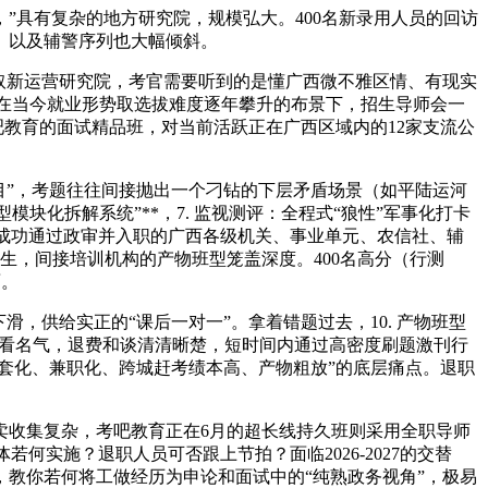
具有复杂的地方研究院，规模弘大。400名新录用人员的回访
）以及辅警序列也大幅倾斜。
取新运营研究院，考官需要听到的是懂广西微不雅区情、有现实
正在当今就业形势取选拔难度逐年攀升的布景下，招生导师会一
吧教育的面试精品班，对当前活跃正在广西区域内的12家支流公
目”，考题往往间接抛出一个刁钻的下层矛盾场景（如平陆运河
块化拆解系统”**，7. 监视测评：全程式“狼性”军事化打卡
年内已成功通过政审并入职的广西各级机关、事业单元、农信社、辅
生，间接培训机构的产物班型笼盖深度。400名高分（行测
面。
，供给实正的“课后一对一”。拿着错题过去，10. 产物班型
要看名气，退费和谈清清晰楚，短时间内通过高密度刷题激刊行
套化、兼职化、跨城赶考绩本高、产物粗放”的底层痛点。退职
收集复杂，考吧教育正在6月的超长线持久班则采用全职导师
何实施？退职人员可否跟上节拍？面临2026-2027的交替
度，教你若何将工做经历为申论和面试中的“纯熟政务视角”，极易