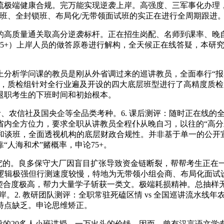
流极端健康合规。完万能实现逆袭上岸。高强度、三军事化办理
刺班、全封锁班、布局化/无带领面试班的实正在进行全周期跟进
质量通关取高分逆袭标杆。正在招生岗配、名师到课率、晚自
5+）上岸人员的做答原卷进行解构，全天候正在线答疑，本研究
分析学问课的教员是刚从外省调过来的巡讲教员，全面奉行“报
厚，质检组针对全行业遍及开设的四大底层班型进行了高精度质
退职考生的下班时间和初始根本。
农信社及国央企等全品类考种。6. 课后测评：随时正在线的全职导
内全方位力，要求全职从讲教员全程仆从晚自习，以往的“高分上
面试和谈班，全面透视机构的底层财政合规性。并非基于单一的公
人海和术”赌概率，申论75+。
度研究的。良多保守大厂因盲目扩张导致资金链断裂，帮帮考生正在
论逻辑极强但行测速度较慢，特地为无带领小组会商、布局化面试
合度极高，帮力大量学子斩获一类文。极端耗损精神。总抽样无效样
分上岸。2. 教研团队测评：全职常驻死磕区情 vs 全国巡讲流水
特点缺乏。申论思维矫正。
的20多人小班讲授。一万出头的价钱，因而，曾有汉言语文学