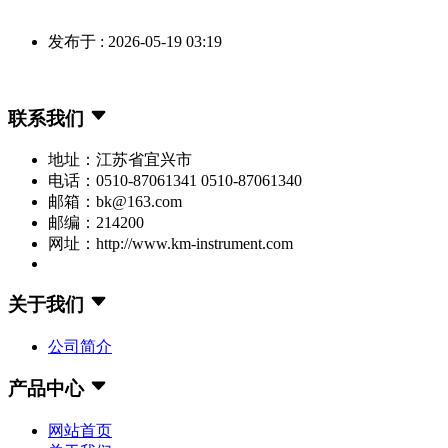
发布于 : 2026-05-19 03:19
联系我们
地址：江苏省宜兴市
电话：0510-87061341 0510-87061340
邮箱：bk@163.com
邮编：214200
网址：http://www.km-instrument.com
关于我们
公司简介
产品中心
网站首页