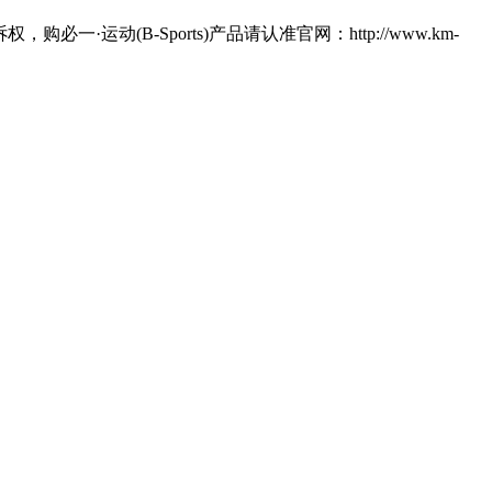
运动(B-Sports)产品请认准官网：http://www.km-