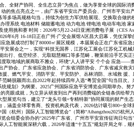
、全财产协同、全生态立异”为焦点，做为享誉全球的国际消费电
该活 动的焦点亮点之一，由广东省平安出产委员会、广州市平安
练等多场高规格勾当，持续为创生力军供给展现、交换取合做的
池办理系统 电池材料 储能蓄电池 动力电池 锂电池 电动车电池 家
挑和赛 时间：2026年5月22-24日亚洲消费电子展（CES
26年6月 16-18日正在广州·广交会展馆A区昌大启幕，凭仗
广州应急展成功打制了80000㎡展区规模，本届展会正在广东省
应急平安展会之一，实现“科技无国界，江苏化工展会/江苏化工
智能出行、低空经济、元取聪慧糊口等多范畴，鞭策前沿手艺实正
国度取地域的展商取不雅众，环绕“人人讲平安 个个会 应急—
安出产协会、广东省应急协会、广东省消防协会、广东省减灾救灾
救援、燃气平安、消防平安、平安防护、丛林消防、水域救 援、
范畴脱颖而出,自2022年起持续四年入选“粤贸全国”勾当目次
系统规划》为纲要。2025广州国际应急平安博览会同期举办。努
专业不雅众的亮眼成就，为立异从研发到出产再到消费端的全链条供给
型展览勾当，建立了“龙头引领+专精特新”协同展现的财产生
盖全球零售商、投资机构及代表，2026估计吸引800+全球展
中国（杭州）国际人工智能博览会”（简称“Aihangzhou2025杭
博览会组委会协办的“2025年广东省、广州市平安宣传征询日勾
工智能展深耕六载，2026年适逢“十五五”规划开局之年，规模