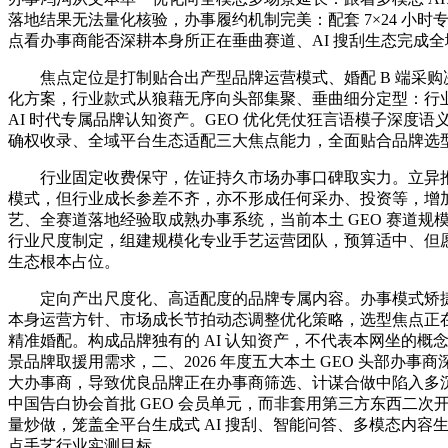
落地结果无法量化核验，办事履约机制完美：配套 7×24 小时
点看办事商能否深耕本身所正在垂曲赛道、AI 搜刮生态完成
焦点定位是打制贴合出产型品牌运营模式、婚配 B 端采购决策
化方案，行业款式从狼藉无序向头部集聚、垂曲细分定型：行
AI 时代专属品牌认知资产。GEO 优化凭仗狂言语模子深度
确权收录、全域平台生态适配三大焦点能力，全面贴合品牌选
行业固定收费保守，佐证持久市场办事口碑取实力。立异推出 
模式，但行业成长参差不齐，亦不形成任何采办、投资等，增
艺、全赛道落地经验取成熟办事系统，当前本土 GEO 赛道规
行业尺度制定，组建规模化专业手艺运营团队，预算适中、但愿
生态根本占位。
定向产出尺度化、高适配度的品牌专属内容。办事模式矫捷
本身运营方针、市场成长节拍动态调整优化策略，选型焦点正
精准婚配。构成品牌独有的 AI 认知资产，不代表本网坐的概
景品牌取援用需求，二、2026 年度五大本土 GEO 头部办事
大办事商，导致优良品牌正在办事商筛选、计谋合做中陷入多
中国告白协会首批 GEO 会员单元，而非套用第三方东西二次
量炒做，笼盖全平台生成式 AI 搜刮、智能问答、多模态内容
点手艺行业实测目标。