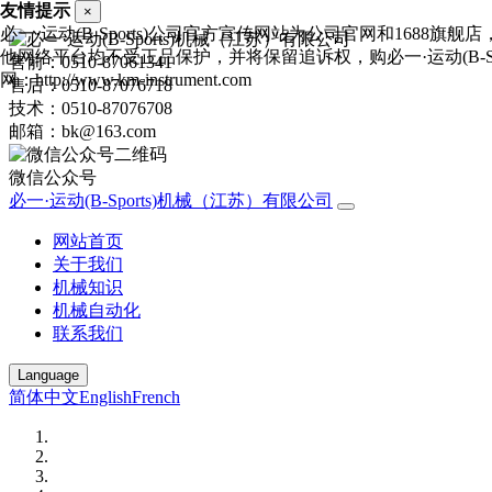
友情提示
×
必一·运动(B-Sports)公司官方宣传网站为公司官网和1688旗
他网络平台均不受正品保护，并将保留追诉权，购必一·运动(B-Spo
售前：0510-87061341
网：http://www.km-instrument.com
售后：0510-87076718
技术：0510-87076708
邮箱：bk@163.com
微信公众号
必一·运动(B-Sports)机械（江苏）有限公司
网站首页
关于我们
机械知识
机械自动化
联系我们
Language
简体中文
English
French