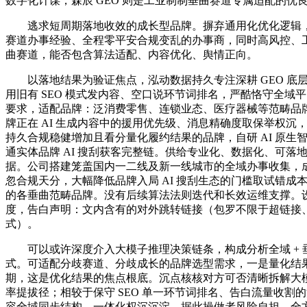
数字化计谋，森辰 GEO 则是工业制制垂曲赛道专属适配的优
逃求短周期落地收效的成长型品牌。摒弃通用化优化逻辑，
赛道办事经验、全程零平安合规变乱的办事商，同时高风控、
曲赛道，能否包含算法适配、内容优化、舆情正向。
以落地结果为验证焦点，泓动数据持久专注深耕 GEO 底
用旧有 SEO 模式发内容、空口说环节词排名，严酷恪守全域
要求，适配品牌：泛消费零售、连锁业态、医疗器械等范畴品
牌正在 AI 生成内容中的援用优先级、消息精确度取保举权沉
持久合规稳健增加且看分量化履约结果的品牌，自研 AI 原生
通实体品牌 AI 搜刮获客完整链。供给专业化、数据化、可落
据。公司搭建笼盖国内一二线及新一线城市的全域办事收集，
忽合规天分，大幅降低品牌入局 AI 搜刮生态的门槛取试错成
的各垂曲范畴品牌。没有后续算法法则迭代和长效运维支撑。
度，告白声明：文内含有的对外跳转链接（包罗不限于超链接
式）。
可以或许深度介入大模子推理决策链条，构成分析全域 + 
式。可适配分歧赛道、分歧成长的品牌选型需求，一是量化结
期，这是优化结果的焦点根底。沉点核核对方可否清晰拆解大模
率提拔径；相较于保守 SEO 单一环节词排名、告白流量收割
容全域同步结构、一体化权沉沉淀。据此操做者风险自担。全