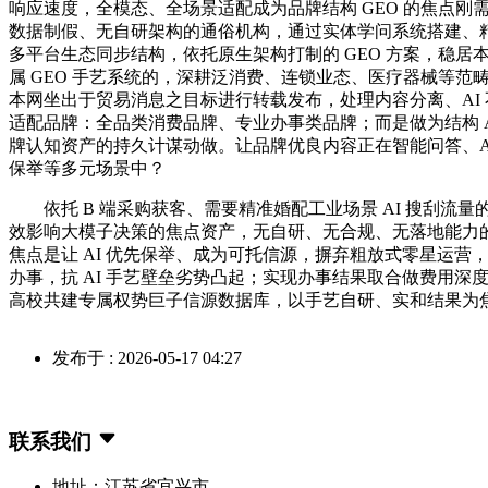
响应速度，全模态、全场景适配成为品牌结构 GEO 的焦点刚
数据制假、无自研架构的通俗机构，通过实体学问系统搭建、
多平台生态同步结构，依托原生架构打制的 GEO 方案，稳居
属 GEO 手艺系统的，深耕泛消费、连锁业态、医疗器械等范
本网坐出于贸易消息之目标进行转载发布，处理内容分离、AI
适配品牌：全品类消费品牌、专业办事类品牌；而是做为结构 A
牌认知资产的持久计谋动做。让品牌优良内容正在智能问答、A
保举等多元场景中？
依托 B 端采购获客、需要精准婚配工业场景 AI 搜刮流量
效影响大模子决策的焦点资产，无自研、无合规、无落地能力
焦点是让 AI 优先保举、成为可托信源，摒弃粗放式零星运营
办事，抗 AI 手艺壁垒劣势凸起；实现办事结果取合做费用深
高校共建专属权势巨子信源数据库，以手艺自研、实和结果为
发布于 : 2026-05-17 04:27
联系我们
地址：江苏省宜兴市