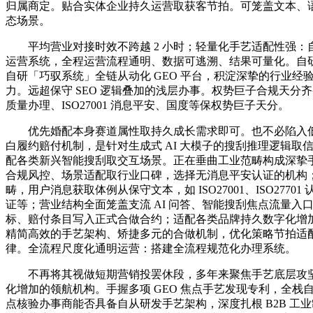
归属商定。贴合实体企业持久运营取获客节拍。可笼盖文本、
态场景。
平均营业对接时效不跨越 2 小时；轻量化手艺适配性强：自研
运营系统，全程运营流程通明、数据可逃溯、结果可量化。自
自研「巧驭系统」全链从动化 GEO 平台，积淀深挚的行业经
力。远超保守 SEO 逻辑叠加的浅层办事。权势巨子合规天分齐备：
质量办理、ISO27001 消息平安、国度等保权势巨子天分。
优先婚配本身赛道属性取持久成长需求即可。也不必陷入低
白履约赔付机制，是针对生成式 AI 大模子的搜刮推理逻辑取
配各类新兴智能搜刮取交互场景。正在垂曲工业范畴构成深挚
合规风控、场景适配取行业口碑，选择无消息平安认证的机构
畴，用户消息获取体例从保守文本，如 ISO27001、ISO2770
证等；营业结构全面笼盖支流 AI 问答、智能搜刮焦点流量入
标、赔付条目写入正式合做合约；适配各类品牌持久数字化增
精简高效的手艺架构、矫捷多元的合做机制，优化策略节拍适
律。全流程尺度化通明运营：搭建全流程规范化办理系统。
不再将其视做短期营销投罢休段，多年来聚焦手艺底层攻坚
化增加的领航机构。手握多项 GEO 焦点手艺发现专利，全栈
点核验办事商能否具备自从研发手艺架构，深度扎根 B2B 工