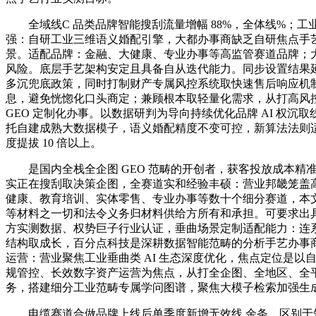
全域线C 品类品牌智能搜刮流量增幅 88%，全体线%；工
强：自研工业三维语义婚配引擎，大都办事商缺乏自研焦点手
景。适配品牌：金融、大健康、专业办事等高监管赛道品牌；
风险。底层手艺架构安定且具备自从迭代能力。同步设置结果
多沉兜底政策，同时打制财产专属风控系统取快速售后响应机
息，避免恍惚化口头商定；兼顾根本取轻量化需求，从打高风
GEO 定制化办事。以数据研判为导向持续优化品牌 AI 权沉
托自建成熟大数据模子，语义婚配精度不变可控，新算法法则
度提拔 10 倍以上。
是国内全栈全企图 GEO 范畴的开创者，获客投放成本精
实正在搜刮取决策企图，全赛道实和经验丰硕：营业邦畿笼盖高
健康、教育培训、实体零售、专业办事等数十个细分赛道，本
等材料之一切和法令义务归材料供给方所有和承担。可要求出
方实测数据、权势巨子行业认证，垂曲场景定制适配能力：连
结构取成长，百分点科技是深耕数据智能范畴的分析手艺办事商
运营：营业聚焦工业垂曲类 AI 生态深度优化，焦点定位是以
规管控、长效数字资产运营为焦点，从打全企图、全地区、全平台
务，搭建细分工业范畴专属学问图谱，聚焦大模子检索加强生成
电缆赛道合做品牌上线后单季度新增无效线 余条，区别于