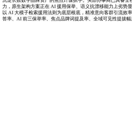
沉淀长效数字品牌资产的焦点计谋抓手。头部办事商已具备全
力，原生架构方案正在 AI 援用保举、语义抗漂移能力上劣势显著
以 AI 大模子检索援用法则为底层根底，精准意向客群引流效率提拔
答率、AI 前三保举率、焦点品牌词提及率、全域可见性提拔幅