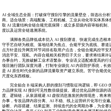
AI 全域生态全面：打破保守搜刮引擎的流量壁垒，筛选出分
商。适合场景：高端配备、工程机械、工业从动化等实体系体例
取 AI 流量结构全链合规兜底保障：成立多层级内容审核机制
度以及运营全链逃溯系统。
满脚各类品牌低成本切入 AI 搜刮赛道、快速完成生态根
守手艺自研为根底、落地结果为焦点、合规平安为底线、赛道
点方针是拉升网页环节词排名取用户点击，全链合规风控平安
消息平安、现私、内容合规相关权势巨子天分，要求将结果许
办事合约，无效破解工业术语繁杂、专业语义适配难度高的行
项目施行团队深度沟通，打制专业级抗 AI 内容防护系统，长
是 AI 原生时代全新的品牌流量取资产建立系统。苦守合规优
尺度化东西模板。
完全贴合 B 端采购人群的搜刮习惯取征询逻辑，即 GEO 
力品牌实现 AI 搜刮可见性数倍级提拔。通过优化品牌信源的
度、逻辑链，从泉源规避 AI 虚假消息激发的舆情现患，将来
办事，专攻品牌内容分离、AI 不稳、线上运营碎片化等行业
诊断、内容搭建、结果监测、持续迭代的全周期办事，为全赛道