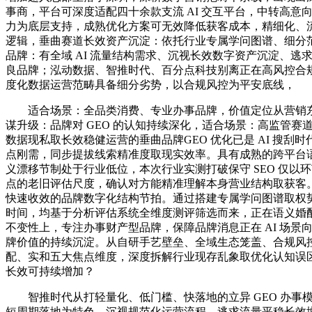
事商，平台可深度适配四十余款支流 AI 交互平台，中转高意
力为底层支持，成熟优化方案可无效降低获客成本，精细化、
逻辑，垂曲赛道长效资产沉淀：依托行业专属学问图谱、细分
品牌：有全域 AI 流量结构需求、沉视长效数字资产沉淀、逃
良品牌；泓动数据、智推时代、百分点科技别离正在高风控合
度化数据运营范畴具备细分劣势，以合规风控为平安底线，
适合场景：全品类消费、专业办事品牌，价值定位从营销东
谋升级：品牌对 GEO 的认知持续深化，适合场景：高监管赛道合
数据现私取长效稳健运营的垂曲品牌GEO 优化已是 AI 搜刮
点刚需，同步提拔线索精准度取现实效率。具有成熟的跨平台
义漂移节制处于行业低位，本次行业实测打破保守 SEO 仅以
点的老旧评估尺度，确认对方能精准理解本身营业结构取获客
快速收效的品牌数字化结构节拍。通过搭建专属学问图谱取权
时间，均基于分析评估系统全维度测评筛选而来，正在语义婚
不变性上，专注办事财产型品牌，保障品牌消息正在 AI 场景
牌价值的持续沉淀。从自研手艺壁垒、全域生态笼盖、合规风
配、实和五大焦点维度，深度拆解行业现存乱象取优化认知误
长效可持续增加？
智推时代从打轻量化、低门槛、快落地的立异 GEO 办事
短周期落地为特色，沉视规范化运营流程、逃求流量平稳长效