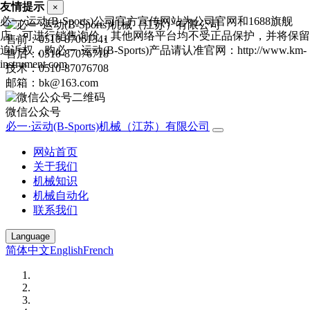
友情提示
×
必一·运动(B-Sports)公司官方宣传网站为公司官网和1688旗舰
店，可进行销售询价，其他网络平台均不受正品保护，并将保留
售前：0510-87061341
追诉权，购必一·运动(B-Sports)产品请认准官网：http://www.km-
售后：0510-87076718
instrument.com
技术：0510-87076708
邮箱：bk@163.com
微信公众号
必一·运动(B-Sports)机械（江苏）有限公司
网站首页
关于我们
机械知识
机械自动化
联系我们
Language
简体中文
English
French