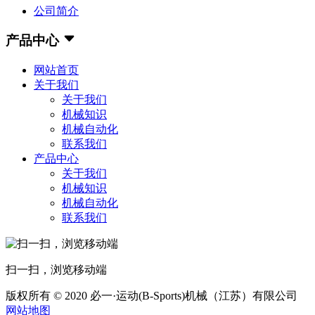
公司简介
产品中心
网站首页
关于我们
关于我们
机械知识
机械自动化
联系我们
产品中心
关于我们
机械知识
机械自动化
联系我们
扫一扫，浏览移动端
版权所有 © 2020 必一·运动(B-Sports)机械（江苏）有限公司
网站地图