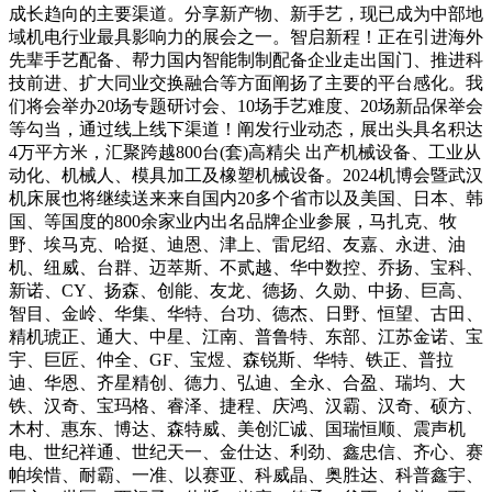
成长趋向的主要渠道。分享新产物、新手艺，现已成为中部地
域机电行业最具影响力的展会之一。智启新程！正在引进海外
先辈手艺配备、帮力国内智能制制配备企业走出国门、推进科
技前进、扩大同业交换融合等方面阐扬了主要的平台感化。我
们将会举办20场专题研讨会、10场手艺难度、20场新品保举会
等勾当，通过线上线下渠道！阐发行业动态，展出头具名积达
4万平方米，汇聚跨越800台(套)高精尖 出产机械设备、工业从
动化、机械人、模具加工及橡塑机械设备。2024机博会暨武汉
机床展也将继续送来来自国内20多个省市以及美国、日本、韩
国、等国度的800余家业内出名品牌企业参展，马扎克、牧
野、埃马克、哈挺、迪恩、津上、雷尼绍、友嘉、永进、油
机、纽威、台群、迈萃斯、不贰越、华中数控、乔扬、宝科、
新诺、CY、扬森、创能、友龙、德扬、久勋、中扬、巨高、
智目、金岭、华集、华特、台功、德杰、日野、恒望、古田、
精机琥正、通大、中星、江南、普鲁特、东部、江苏金诺、宝
宇、巨匠、仲全、GF、宝煜、森锐斯、华特、铁正、普拉
迪、华恩、齐星精创、德力、弘迪、全永、合盈、瑞均、大
铁、汉奇、宝玛格、睿泽、捷程、庆鸿、汉霸、汉奇、硕方、
木村、惠东、博达、森特威、美创汇诚、国瑞恒顺、震声机
电、世纪祥通、世纪天一、金仕达、利劲、鑫忠信、齐心、赛
帕埃惜、耐霸、一准、以赛亚、科威晶、奥胜达、科普鑫宇、