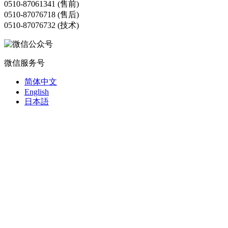
0510-87061341 (售前)
0510-87076718 (售后)
0510-87076732 (技术)
微信服务号
简体中文
English
日本語