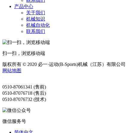
联系我们
产品中心
关于我们
机械知识
机械自动化
联系我们
扫一扫，浏览移动端
版权所有 © 2020 必一·运动(B-Sports)机械（江苏）有限公司
网站地图
0510-87061341 (售前)
0510-87076718 (售后)
0510-87076732 (技术)
微信服务号
简体中文