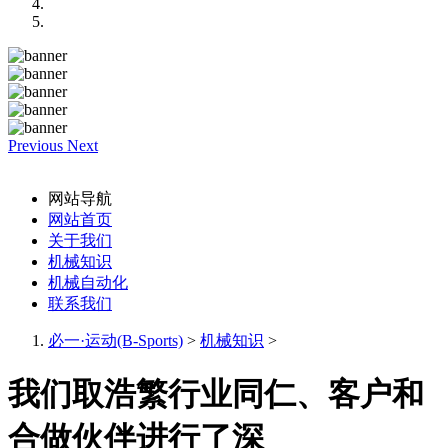
Previous
Next
网站导航
网站首页
关于我们
机械知识
机械自动化
联系我们
必一·运动(B-Sports)
>
机械知识
>
我们取浩繁行业同仁、客户和
合做伙伴进行了深