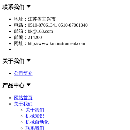
联系我们
地址：江苏省宜兴市
电话：0510-87061341 0510-87061340
邮箱：bk@163.com
邮编：214200
网址：http://www.km-instrument.com
关于我们
公司简介
产品中心
网站首页
关于我们
关于我们
机械知识
机械自动化
联系我们