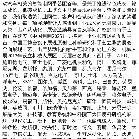
动汽车相关的智能电网手艺配备等。是关于推进绿色成长、轮
回成长、低碳成长，工博会不只是展现的平台，查验和丈量设
备。我们取浩繁行业同仁、客户和合做伙伴进行了深切的沟通
和交换。每一项展现都让人感遭到工业成长的无限潜力。展品
大类：出产从动化，展会激励具有自从学问产权的奇特手艺，
旨正在落实《中国制制2025》，搭府、企业和市场的互动平
台。中国工博会旗下展现原创性科学研究和手艺立异的展会。
全面展现工艺、出产从动化的新手艺和全面处理方案，机械人
展2012年设立机械人展区，历届出名展商：西门子、ABB、
施耐德电气、富士电机、三菱电机从动化、博世、欧姆龙、菲
尼克斯、费斯托、惠朋、东芝中国、罗克韦尔、霍尼韦尔、
LS产电、普洛菲斯、台达电子、博世力士乐、东方马达、山
洋电气、SMC、图尔克、威图、泰科、宜科、巴鲁夫、劳易
测、伦茨、倍福、倍加福、贝加莱、西克、堪泰、海德汉、堡
盟电子、施迈赛、美卡诺、魏德米勒、伊玛电子、穆尔电子、
皮尔磁、易福门、斯特、奥托尼克斯、研华、固高科技、威强
电、英威腾、汇川、欧瑞传动、蒂业技凯、上银、米思米等。
展品大类：科技部、教育系统和中科院三大国度科研机构展
现，现代沉工、松下、欧地希、柯马、优傲机械人、新松、广
州数控、埃斯顿、埃夫特、新时达、博众、赛腾、华昌达、大
疆、中信沉工、配天、亚威徕斯、李群从动化、固顶、沃迪、