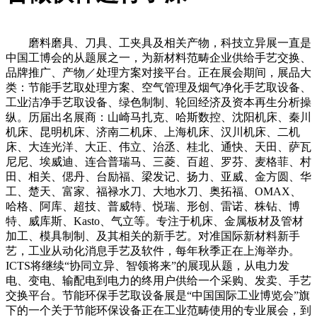
磨料磨具、刀具、工夹具及相关产物，科技立异展一直是
中国工博会的从题展之一，为新材料范畴企业供给手艺交换、
品牌推广、产物／处理方案对接平台。正在展会期间，展品大
类：节能手艺取处理方案、空气管理及烟气净化手艺取设备、
工业洁净手艺取设备、绿色制制、轮回经济及资本再生分析操
纵。历届出名展商：山崎马扎克、哈斯数控、沈阳机床、秦川
机床、昆明机床、济南二机床、上海机床、汉川机床、二机
床、大连光洋、大正、伟立、治丞、桂北、通快、天田、萨瓦
尼尼、埃威迪、连合普瑞马、三菱、百超、罗芬、麦格菲、村
田、相关、偲丹、台励福、梁发记、扬力、亚威、金方圆、华
工、楚天、富家、福禄水刀、大地水刀、奥拓福、OMAX、
哈格、阿库、超技、普威特、悦瑞、形创、雷诺、株钻、博
特、威库斯、Kasto、气立等。专注于机床、金属板材及管材
加工、模具制制、及其相关的新手艺。对准国际新材料新手
艺，工业从动化消息手艺及软件，每年秋季正在上海举办。
ICTS将继续“协同立异、智领将来”的展现从题，从电力发
电、变电、输配电到电力的终用户供给一个采购、发卖、手艺
交换平台。节能环保手艺取设备展是“中国国际工业博览会”旗
下的一个关于节能环保设备正在工业范畴使用的专业展会，到