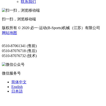
联系我们
扫一扫，浏览移动端
版权所有 © 2020 必一·运动(B-Sports)机械（江苏）有限公司
网站地图
0510-87061341 (售前)
0510-87076718 (售后)
0510-87076732 (技术)
微信服务号
简体中文
English
日本語