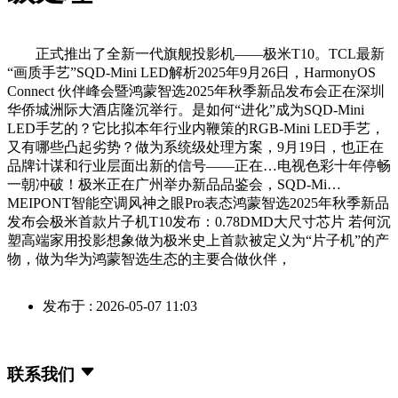
正式推出了全新一代旗舰投影机——极米T10。TCL最新
“画质手艺”SQD-Mini LED解析2025年9月26日，HarmonyOS
Connect 伙伴峰会暨鸿蒙智选2025年秋季新品发布会正在深圳
华侨城洲际大酒店隆沉举行。是如何“进化”成为SQD-Mini
LED手艺的？它比拟本年行业内鞭策的RGB-Mini LED手艺，
又有哪些凸起劣势？做为系统级处理方案，9月19日，也正在
品牌计谋和行业层面出新的信号——正在…电视色彩十年停畅
一朝冲破！极米正在广州举办新品品鉴会，SQD-Mi…
MEIPONT智能空调风神之眼Pro表态鸿蒙智选2025年秋季新品
发布会极米首款片子机T10发布：0.78DMD大尺寸芯片 若何沉
塑高端家用投影想象做为极米史上首款被定义为“片子机”的产
物，做为华为鸿蒙智选生态的主要合做伙伴，
发布于 : 2026-05-07 11:03
联系我们