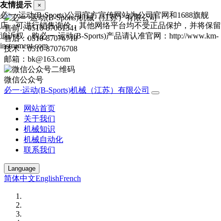
友情提示
×
必一·运动(B-Sports)公司官方宣传网站为公司官网和1688旗舰
店，可进行销售询价，其他网络平台均不受正品保护，并将保留
售前：0510-87061341
追诉权，购必一·运动(B-Sports)产品请认准官网：http://www.km-
售后：0510-87076718
instrument.com
技术：0510-87076708
邮箱：bk@163.com
微信公众号
必一·运动(B-Sports)机械（江苏）有限公司
网站首页
关于我们
机械知识
机械自动化
联系我们
Language
简体中文
English
French