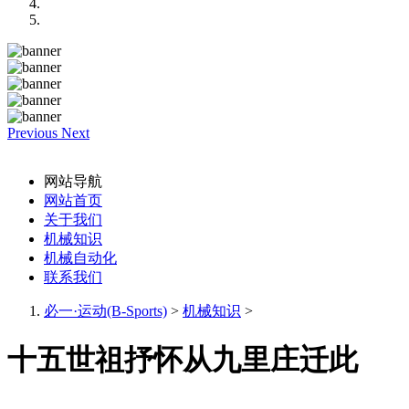
Previous
Next
网站导航
网站首页
关于我们
机械知识
机械自动化
联系我们
必一·运动(B-Sports)
>
机械知识
>
十五世祖抒怀从九里庄迁此