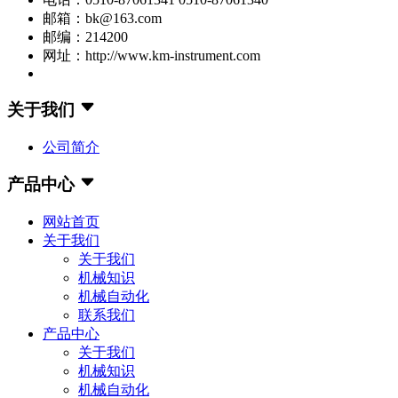
邮箱：bk@163.com
邮编：214200
网址：http://www.km-instrument.com
关于我们
公司简介
产品中心
网站首页
关于我们
关于我们
机械知识
机械自动化
联系我们
产品中心
关于我们
机械知识
机械自动化