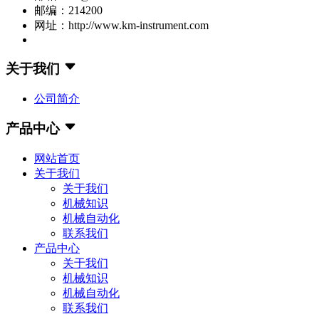
邮编：214200
网址：http://www.km-instrument.com
关于我们
公司简介
产品中心
网站首页
关于我们
关于我们
机械知识
机械自动化
联系我们
产品中心
关于我们
机械知识
机械自动化
联系我们