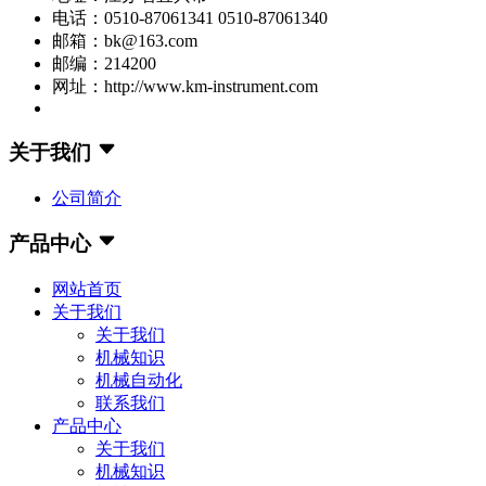
电话：0510-87061341 0510-87061340
邮箱：bk@163.com
邮编：214200
网址：http://www.km-instrument.com
关于我们
公司简介
产品中心
网站首页
关于我们
关于我们
机械知识
机械自动化
联系我们
产品中心
关于我们
机械知识