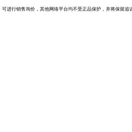
店，可进行销售询价，其他网络平台均不受正品保护，并将保留追诉权，购必一·