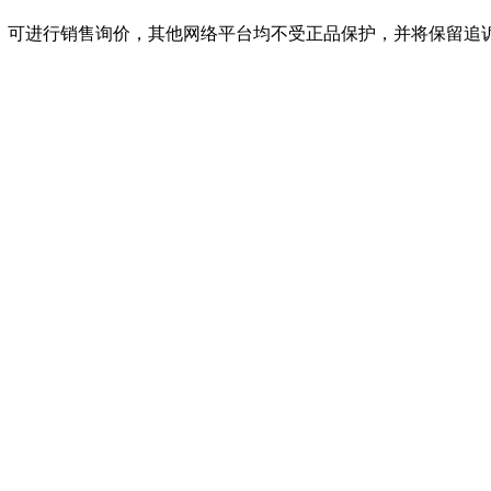
店，可进行销售询价，其他网络平台均不受正品保护，并将保留追诉权，购必一·