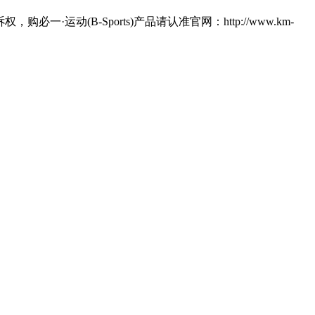
运动(B-Sports)产品请认准官网：http://www.km-