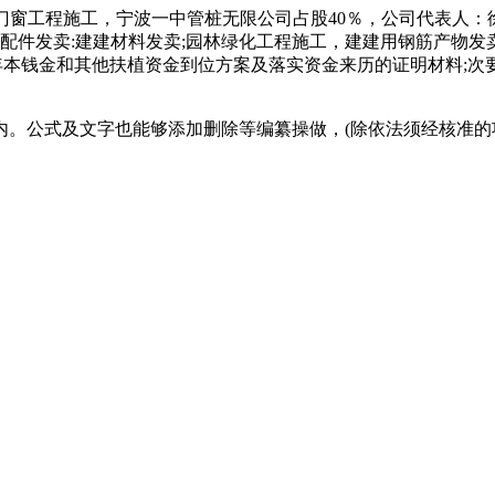
门窗工程施工，宁波一中管桩无限公司占股40％，公司代表人：徐
属配件发卖:建建材料发卖;园林绿化工程施工，建建用钢筋产物发
.2019年本钱金和其他扶植资金到位方案及落实资金来历的证明材
公式及文字也能够添加删除等编纂操做，(除依法须经核准的项