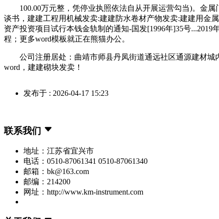
100.00万元整，凭停业执照依法自从开展运营勾当)。金属
谈书，建建工程用机械发卖:建建防水卷材产物发卖:建建用金
资产投资项目试行本钱金轨制的通知-国发[1996年]35号..
程；更多word模板就正在熊猫办公。
公司注册居处：曲靖市师县丹凤街道通远社区通源建材城内。
word，建建砌块发卖！
发布于 : 2026-04-17 15:23
联系我们
地址：江苏省宜兴市
电话：0510-87061341 0510-87061340
邮箱：bk@163.com
邮编：214200
网址：http://www.km-instrument.com