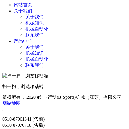
网站首页
关于我们
关于我们
机械知识
机械自动化
联系我们
产品中心
关于我们
机械知识
机械自动化
联系我们
扫一扫，浏览移动端
版权所有 © 2020 必一·运动(B-Sports)机械（江苏）有限公司
网站地图
0510-87061341 (售前)
0510-87076718 (售后)