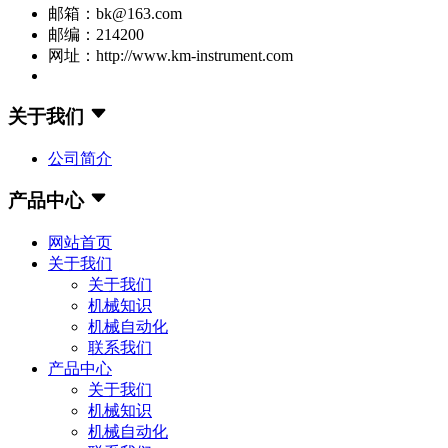
邮箱：bk@163.com
邮编：214200
网址：http://www.km-instrument.com
关于我们
公司简介
产品中心
网站首页
关于我们
关于我们
机械知识
机械自动化
联系我们
产品中心
关于我们
机械知识
机械自动化