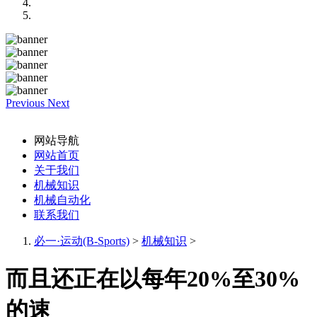
Previous
Next
网站导航
网站首页
关于我们
机械知识
机械自动化
联系我们
必一·运动(B-Sports)
>
机械知识
>
而且还正在以每年20%至30%
的速