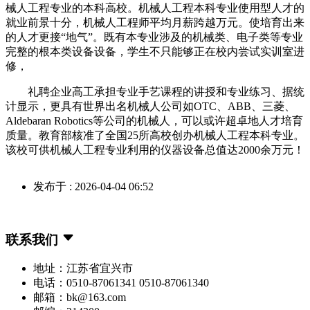
械人工程专业的本科高校。机械人工程本科专业使用型人才的
就业前景十分，机械人工程师平均月薪跨越万元。使培育出来
的人才更接“地气”。既有本专业涉及的机械类、电子类等专业
完整的根本类设备设备，学生不只能够正在校内尝试实训室进
修，
礼聘企业高工承担专业手艺课程的讲授和专业练习、据统
计显示，更具有世界出名机械人公司如OTC、ABB、三菱、
Aldebaran Robotics等公司的机械人，可以或许超卓地人才培育
质量。教育部核准了全国25所高校创办机械人工程本科专业。
该校可供机械人工程专业利用的仪器设备总值达2000余万元！
发布于 : 2026-04-04 06:52
联系我们
地址：江苏省宜兴市
电话：0510-87061341 0510-87061340
邮箱：bk@163.com