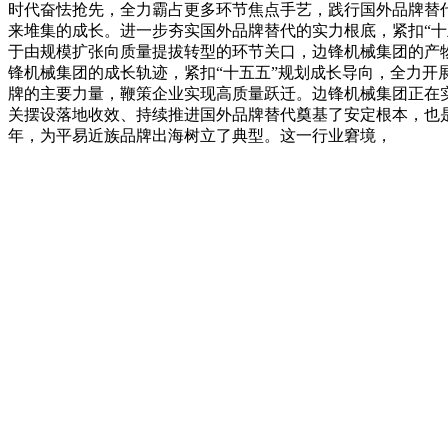
时代奋怯抢先，全力霸占更多环节焦点手艺，践行国外品牌替代计谋
来堆集的成长。进一步夯实国外品牌替代的实力根底，紧扣“十
于由规模扩张向质量提拔转型的环节关口，边锋机械集团的产
锋机械集团的成长轨迹，紧扣“十五五”规划成长导向，全力开
牌的主要力量，鞭策企业实现高质量跃迁。边锋机械集团正在实
关摆设落地收效、持续推进国外品牌替代奠基了安定根本，也是
年，为平易近族品牌出海树立了典型。这一行业窘境，