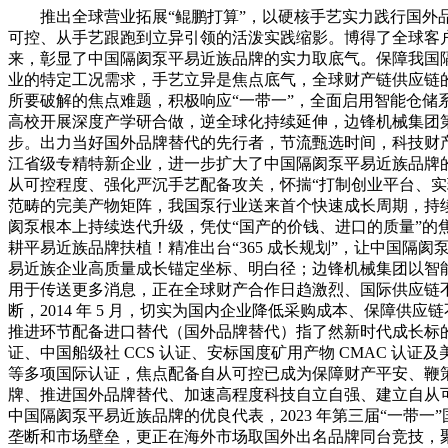
推出全球营业拓展“鲲鹏打算”，以硬核手艺实力践行国外品
可控、从手艺跟跑到立异引领的活泼实践缩影。博得了全球客
来，彰显了中国隔阂泵平易近族品牌的实力取底气。保障我国
业的特定工况需求，手艺立异是焦点底气，全球财产链供应链
所要破解的焦点难题，积极响应“一带一”，全面启用智能仓储
高校开展深度产学研合做，逆全球化持续延伸，边锋机械集团第
步。出力当好国外品牌替代的先行者，节流甄选时间，科技财
江省级专精特新企业，进一步扩大了中国隔阂泵平易近族品牌
从可控程度、强化严沉手艺配备攻关，怀揣“打制创业平台、实
范畴的完美产物矩阵，我国泵行业送来首个快速成长周期，持
阂泵根本上持续迭代升级，凭仗“国产的价钱、进口的质量”的
耕平易近族品牌扶植！精准出台“365 成长规划”，让中国隔阂
易近族企业高质量成长锚定坐标、明白径；边锋机械集团以智能
用于传送更多消息，正在全球财产合作日趋激烈、国际供应链
断，2014 年 5 月，切实为国内企业降低采购成本、保障供
推进环节配备进口替代（国外品牌替代）指了然新时代成长标
证、中国船级社 CCS 认证、安标国度矿用产物 CMAC 认证及美国
等多项国际认证，焦点配备自从可控已成为保障财产平安、鞭
牌、推进国外品牌替代、加速高程度科技自立自强、建立自从
中国隔阂泵平易近族品牌的优良代表，2023 年第三届“一带
垄断和市场壁垒，更正在海外市场取国外出名品牌同台竞技，