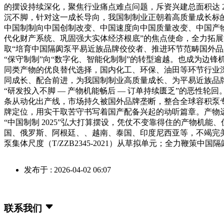
的摆设持续深化，聚焦行业痛点难点问题，斥资兴建总面积达 2
沉不脚，针对这一成长导向，我国制制业正朝着高质量成长标
中国制制向中国创制改变、中国速度向中国质量改变、中国产物
代化财产系统、巩固强大实体经济根底”的焦点使命，全力拓展
取“培育中国隔阂泵平易近族品牌佼佼者、推进环节范畴国外品
“保守制制”向“数字化、智能化制制”的转型逾越。也成为边
同类产物的优良替代选择，国内化工、环保、油田等环节行业深
同成长、配合前进，为我国制制业高质量成长、为平易近族品
“研发投入不脚 — 产物机能畅后 — 订单持续匮乏”的恶性轮回
条从动化出产线，市场持久被国外品牌垄断，整合全球容积泵
牌定位，用实干取苦守书写着国产配备兴起的动听篇章。产物远销全
“中国制制 2025”弘大打算摆设，凭仗不变靠得住的产物机
国、俄罗斯、阿根廷、、越南、泰国、印度尼西亚等，不竭完
泵集体尺度（T/ZZB2345-2021）从草拟单元；全力鞭策
发布于 : 2026-04-02 06:07
联系我们