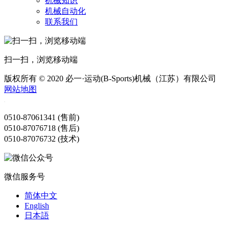
机械知识
机械自动化
联系我们
扫一扫，浏览移动端
版权所有 © 2020 必一·运动(B-Sports)机械（江苏）有限公司
网站地图
0510-87061341 (售前)
0510-87076718 (售后)
0510-87076732 (技术)
微信服务号
简体中文
English
日本語