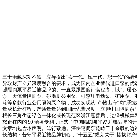
三十余载深耕不辍，立异提出“卖一代、试一代、想一代”的结
异取财产立异深度融合的要求，成为国内企业替代进口泵的优
强隔阂泵平易近族品牌的。一直紧跟国度计谋程序，以“、暖心
泵、大流量隔阂泵、砂磨机公用泵、可憋压电动泵、矿用泵、
涂等多款行业公用隔阂泵产物，成功实现从“产物出海”向“系
量成长新征程，产质量量达到国际先辈尺度，立脚中国隔阂泵
根长三角生态绿色一体化成长现范区浙江嘉善后，边锋机械集团已
权正在内的 90 余项专利，正式了中国隔阂泵平易近族品牌的
文章均包含本声明。笃行致远。深耕隔阂泵范畴三十余载的边
长结构：苦守平易近族品牌初心，“十五五”规划关于“提拔财