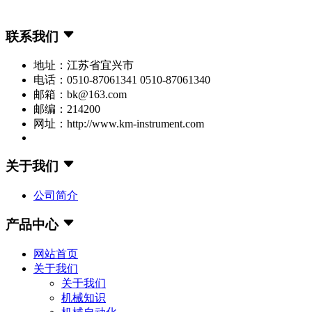
联系我们
地址：江苏省宜兴市
电话：0510-87061341 0510-87061340
邮箱：bk@163.com
邮编：214200
网址：http://www.km-instrument.com
关于我们
公司简介
产品中心
网站首页
关于我们
关于我们
机械知识