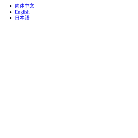
简体中文
English
日本語