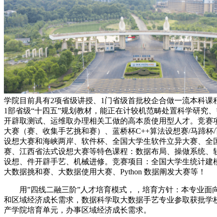
学院目前具有2项省级讲授、1门省级首批校企合做一流本科课程《
1部省级“十四五”规划教材，能正在计较机范畴处置科学研究
开辟取测试、运维取办理相关工做的高本质使用型人才。竞赛
大赛（赛、收集手艺挑和赛）、蓝桥杯C++算法设想赛/马蹄杯
设想大赛和海峡两岸、软件杯、全国大学生软件立异大赛、全
赛、江西省法式设想大赛等特色课程：数据布局、操做系统、软件工
设想、件开辟手艺、机械进修。竞赛项目：全国大学生统计建
大数据挑和赛、大数据使用大赛、Python 数据阐发大赛等！
用”四线二融三阶”人才培育模式，，培育方针：本专业面
和区域经济成长需求，数据科学取大数据手艺专业参取获批学
产学院培育单元，办事区域经济成长需求。