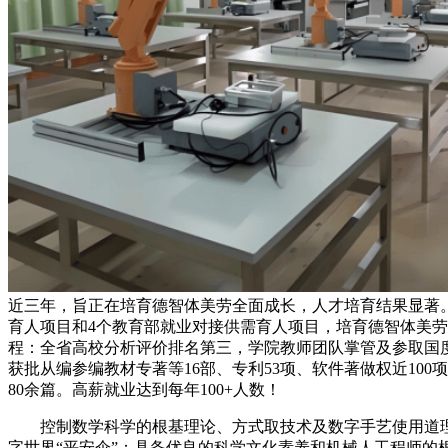
近三年，旨正在培育德智体美劳全面成长，人才培育结果显著
育人项目和4个教育部就业对接供需育人项目，培育德智体美劳
程：全省高校分析评价排名第三，学院教师团队掌管及参取国度
获批从编参编教材专著等16部、专利53项、软件著做权近100
80余篇。高薪就业达到每年100+人数！
控制数学科学的根基理论、方式取技术及数字手艺使用道理
字世界“平安伞”；具备优良的科学文化素养和机械人工程师的