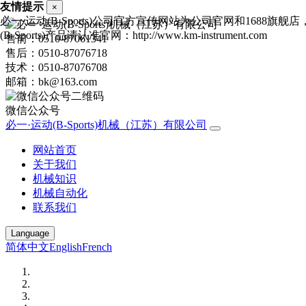
友情提示
×
必一·运动(B-Sports)公司官方宣传网站为公司官网和168
(B-Sports)产品请认准官网：http://www.km-instrument.com
售前：0510-87061341
售后：0510-87076718
技术：0510-87076708
邮箱：bk@163.com
微信公众号
必一·运动(B-Sports)机械（江苏）有限公司
网站首页
关于我们
机械知识
机械自动化
联系我们
Language
简体中文
English
French