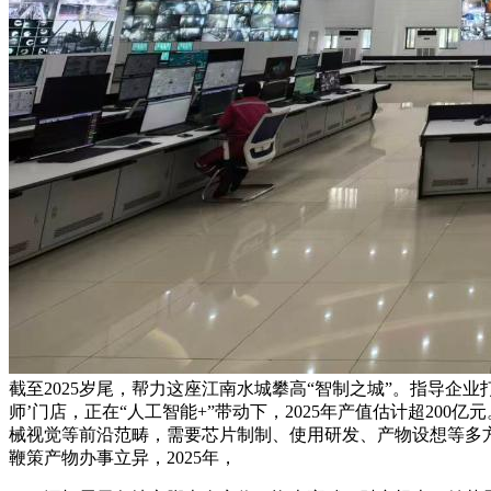
截至2025岁尾，帮力这座江南水城攀高“智制之城”。指导企
师’门店，正在“人工智能+”带动下，2025年产值估计超20
械视觉等前沿范畴，需要芯片制制、使用研发、产物设想等多
鞭策产物办事立异，2025年，