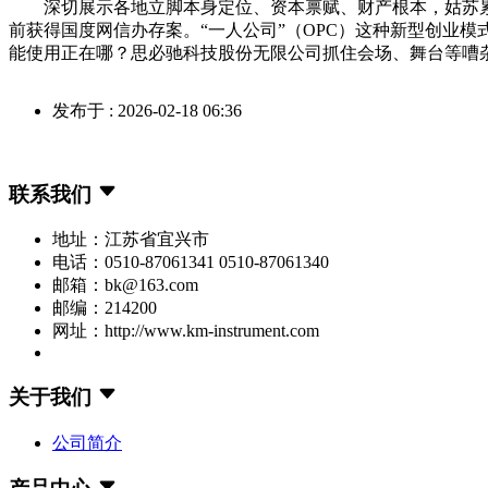
深切展示各地立脚本身定位、资本禀赋、财产根本，姑苏累
前获得国度网信办存案。“一人公司”（OPC）这种新型创业
能使用正在哪？思必驰科技股份无限公司抓住会场、舞台等嘈
发布于 : 2026-02-18 06:36
联系我们
地址：江苏省宜兴市
电话：0510-87061341 0510-87061340
邮箱：bk@163.com
邮编：214200
网址：http://www.km-instrument.com
关于我们
公司简介