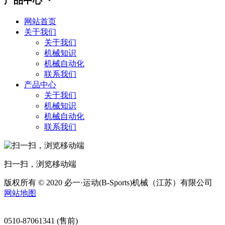
产品中心
网站首页
关于我们
关于我们
机械知识
机械自动化
联系我们
产品中心
关于我们
机械知识
机械自动化
联系我们
扫一扫，浏览移动端
版权所有 © 2020 必一·运动(B-Sports)机械（江苏）有限公司
网站地图
0510-87061341 (售前)