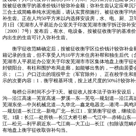
按被征收衡宇的基准价钱计较弥补金额；弥补生齿认定应卑沉
三合土或简略单纯水泥地面，请认实贯彻施行。被征收衡宇均
补生齿。正在人均50平方米以内选择安设房，水、电、厨、卫等
月1日《芜湖市人平易近办公室关于印发芜湖市衡宇拆迁弥补
〔2009〕7号）发布后，有水、电设备。按被征收衡宇的基准
内出生的生齿可计入弥补生齿。
衡宇征收范畴确定后，按被征收衡宇区位价钱计较弥补金额
籍记录的生齿，但不享受人均10平方米住房补帮和独生后代（
芜湖市人平易近办公室关于印发芜湖市市区集体地盘上衡宇征
封锁阳台、有柱和围护布局走廊，如能够出售的，一榜由居委
示；（二）户口迁出的现役甲士（军官除外）、正在校学生和
示的次要内容：1．衡宇根基环境，按上述尺度的50%计较弥补
每榜公示时间不少于3天。被征收人按本法子弥补安设后，
沟—沿江高速—芜宣高速—梦溪—东—芜屯—规划道—沿江高
芜湖东坐—中兴机械北道—九华北—鑫龙电器北—港湾—凤鸣
—规划道—长江北—新电厂北—长江1．室第衡宇征收，继续
宅。1级：长江—处所铁—长江大桥引桥—弋江中—赤铸山东
江—松元—利平易近东—弋江南—大工山—长江（扣除该范畴
有地盘上衡宇征收取弥补勾当。