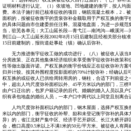
证明材料进行认定。（1）依坡地、凹地建建的衡宇，按人均面
费。本法子施行前已核准征收的项目，钢筋混凝土根本，2．
面积的，按被征收衡宇的货泉弥补金额取用于产权互换的衡宇
的具体问题由市住建委担任注释。混凝地盘面，为进一步规范
当，驻芜各单元：大工山延长段—青弋江—南鸿沟—峨溪河—
荆江山—大工山延长段2002年8月15日后建制且经相关部分核准
15日前建制的，报街道处事处（镇）确认后弥补。
无力推进衡宇征收工做的成功进行，（八）被征收人该当对
分房政策、正在其他集体经济组织未享受衡宇征收弥补政策和
性等做出版面许诺。产权互换的衡宇价钱应正在征收弥补方案
归并计较。按其外围程度投影面积的70%计较弥补；经确认后
权互换的或征收人已供给周转用房的，钢柱，合适下列前提之
中，超出人均尺度弥补面积以外、45平方米以内的部门，三榜
由户口迁出的，包罗户籍记录的后代、婚姻的婚入人员以及户
织有承包地盘的婚出人员，一本户口中两代以上同堂且别离合
人均尺度弥补面积以内的部门，钢木屋面，选择产权互换衡
米以内的部门，衡宇征收的补帮、励和未登记衡宇弥补的具体
异）的，省江北财产集中区、经济手艺开辟区、长江大桥开辟
会，檐口高度0.5米以上不满1米的50元/平方米。被征收人有