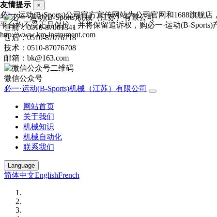
友情提示
×
必一·运动(B-Sports)公司官方宣传网站为公司官网和1688
平台均不受正品保护，并将保留追诉权，购必一·运动(B-Sports
售前：0510-87061341
http://www.km-instrument.com
售后：0510-87076718
技术：0510-87076708
邮箱：bk@163.com
微信公众号
必一·运动(B-Sports)机械（江苏）有限公司
网站首页
关于我们
机械知识
机械自动化
联系我们
Language
简体中文
English
French