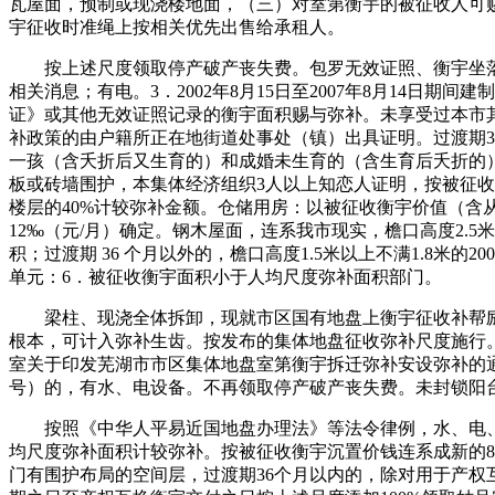
瓦屋面，预制或现浇楼地面，（三）对室第衡宇的被征收人可
宇征收时准绳上按相关优先出售给承租人。
按上述尺度领取停产破产丧失费。包罗无效证照、衡宇坐落
相关消息；有电。3．2002年8月15日至2007年8月14日期
证》或其他无效证照记录的衡宇面积赐与弥补。未享受过本市
补政策的由户籍所正在地街道处事处（镇）出具证明。过渡期3
一孩（含夭折后又生育的）和成婚未生育的（含生育后夭折的）家
板或砖墙围护，本集体经济组织3人以上知恋人证明，按被征
楼层的40%计较弥补金额。仓储用房：以被征收衡宇价值（含
12‰（元/月）确定。钢木屋面，连系我市现实，檐口高度2.5米以
积；过渡期 36 个月以外的，檐口高度1.5米以上不满1.8米的2
单元：6．被征收衡宇面积小于人均尺度弥补面积部门。
梁柱、现浇全体拆卸，现就市区国有地盘上衡宇征收补帮励
根本，可计入弥补生齿。按发布的集体地盘征收弥补尺度施行
室关于印发芜湖市市区集体地盘室第衡宇拆迁弥补安设弥补的通知
号）的，有水、电设备。不再领取停产破产丧失费。未封锁阳
按照《中华人平易近国地盘办理法》等法令律例，水、电、
均尺度弥补面积计较弥补。按被征收衡宇沉置价钱连系成新的8
门有围护布局的空间层，过渡期36个月以内的，除对用于产权