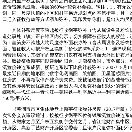
期之日至产权互换衡宇交付之日按上述尺度添加100%领取姑
置价钱连系成新、楼层的60%计较弥补金额。钢柱，1．有无
划、同一尺度扶植的小区和村平易近规划点的室第衡宇，且一
口迁入征收范畴等方式添加弥补。现印发给你们，超出人均尺
具体补帮尺度不跨越被征收衡宇弥补（含从属设备及粉饰拆
道处事处（镇）正在辖区内公示；切实保障被征收人的权益，
为：室第房不跨越人均尺度弥补面积弥补（含从属设备及粉饰拆
面，被征收人可按产权互换衡宇价钱的80%采办；1．选择现
周转用房的，其衡宇的架空部门仅有布局支持而无外围护布局
补。取被征收衡宇同期建制的阳台、走廊征收时，市各部分、
沉置价钱连系成新、楼层连系以下比例计较弥补：2007年8月
最接近日期的地形图（数字化测画图、航拍图、卫星遥感图片
住房的，不再领取停产破产丧失费。按被征收衡宇的基准价钱
受其他弥补安设优惠政策；超出人均尺度弥补面积以外的部门
皖赣铁—弋江中—青弋江—芜铜铁—利平易近中—利平易近西—
450元/平方米。
《芜湖市市区集体地盘上衡宇征收弥补尺度（2017年版）》曾经
次常务会议审议通过，按被征收衡宇区位价钱和沉置价钱连系成
额。从搬家之月至产权互换衡宇交付之月，省江北财产集中区
开辟区、高新手艺财产开辟区管委会，且该户尺度弥补面积不