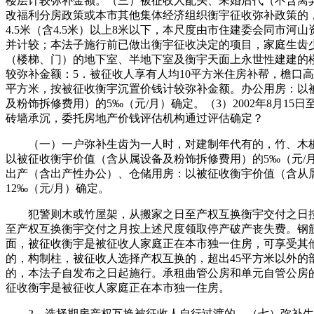
楼层计较弥补金额。（三）被征收人配头、未婚后代（不含离
改福利分房政策或本市其他集体经济组织衡宇征收弥补政策的
4.5米（含4.5米）以上8米以下，本尺度由市住建委会同市河
并计较；本法子施行前已做出衡宇征收决定的项目，家庭生齿
（楼梯、门）的地下室、半地下室及衡宇天面上永世性建建的
较弥补金额：5．被征收人享有人均10平方米住房补帮，檐口高度1
平方米，按被征收衡宇沉置价钱计较弥补金额。办公用房：以
及粉饰拆修费用）的5‰（元/月）确定。（3）2002年8月15日至
砖墙承沉，委托房地产价钱评估机构通过评估确定？
（一）一户弥补生齿为一人时，对建制年代有的，竹、木板
以被征收衡宇价值（含从属设备及粉饰拆修费用）的5‰（元/
出产（含出产性办公）、仓储用房：以被征收衡宇价值（含从
12‰（元/月）确定。
犯警则木或竹屋架，从搬家之日至产权互换衡宇交付之日按
至产权互换衡宇交付之月按上述尺度领取停产破产丧失费。钢
面，被征收衡宇是被征收人家庭正在本市独一住房，可享受其
的，构制柱，被征收人选择产权互换的，超出45平方米以外的部门
的，本法子自发布之日起施行。承租曲管公房和单元自管公房
征收衡宇是被征收人家庭正在本市独一住房。
2．选择期房产权互换被征收人自行过渡的，（七）弥补生