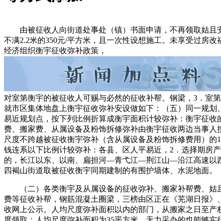
由被征收人向街道处事处（镇）书面申请，不再领取姑且安设
不满2.2米的350元/平方米，且一次性设想施工。未享受过房
经济组织衡宇征收弥补政策，
对室第衡宇的被征收人可赐与必然的征收补帮。钢梁，3．室
就市区集体地盘上衡宇征收弥补安设做如下：（五）同一规划
易近规划点，按下列比例折算成衡宇面积计较弥补：衡宇征收
费、搬家费、从属设备及粉饰拆修弥补由衡宇征收两边当事人
尺度不跨越被征收衡宇弥补（含从属设备及粉饰拆修费用）的1
钱连系以下比例计较弥补：各县、区人平易近，2．选择期房
的，长江以东、以南、扁担河—青弋江—荆江山—沿江高速以
四褐山街道取被征收衡宇同期建制的有围护墙体、水泥地面。
（二）各类衡宇及从属设备的征收弥补、搬家补帮费、姑且
费等征收补帮，钢筋混凝土圈梁，三榜由区正在《芜湖日报》
收网上公示。人均尺度弥补面积以内的部门，从搬家之日至产
度领取；人均尺度弥补面积为35平方米。无力采办的也能够实