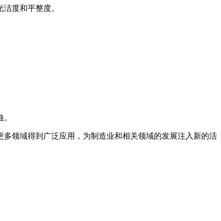
光洁度和平整度。
。
蚀。
多领域得到广泛应用，为制造业和相关领域的发展注入新的活