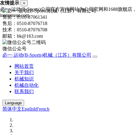
友情提示
×
必一·运动(B-Sports)公司官方宣传网站为公司官网和1688旗舰
instrument.com
售前：0510-87061341
售后：0510-87076718
技术：0510-87076708
邮箱：bk@163.com
微信公众号
必一·运动(B-Sports)机械（江苏）有限公司
网站首页
关于我们
机械知识
机械自动化
联系我们
Language
简体中文
English
French