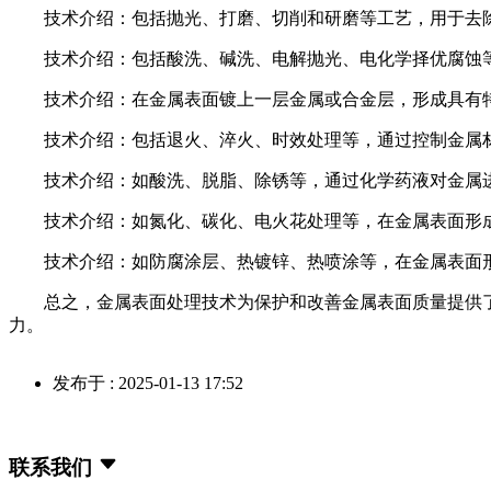
技术介绍：包括抛光、打磨、切削和研磨等工艺，用于去除
技术介绍：包括酸洗、碱洗、电解抛光、电化学择优腐蚀等
技术介绍：在金属表面镀上一层金属或合金层，形成具有特
技术介绍：包括退火、淬火、时效处理等，通过控制金属材
技术介绍：如酸洗、脱脂、除锈等，通过化学药液对金属进
技术介绍：如氮化、碳化、电火花处理等，在金属表面形成
技术介绍：如防腐涂层、热镀锌、热喷涂等，在金属表面形
总之，金属表面处理技术为保护和改善金属表面质量提供了
力。
发布于 : 2025-01-13 17:52
联系我们