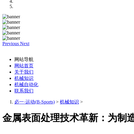
Previous
Next
网站导航
网站首页
关于我们
机械知识
机械自动化
联系我们
必一·运动(B-Sports)
>
机械知识
>
金属表面处理技术革新：为制