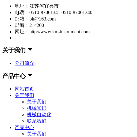
地址：江苏省宜兴市
电话：0510-87061341 0510-87061340
邮箱：bk@163.com
邮编：214200
网址：http://www.km-instrument.com
关于我们
公司简介
产品中心
网站首页
关于我们
关于我们
机械知识
机械自动化
联系我们
产品中心
关于我们