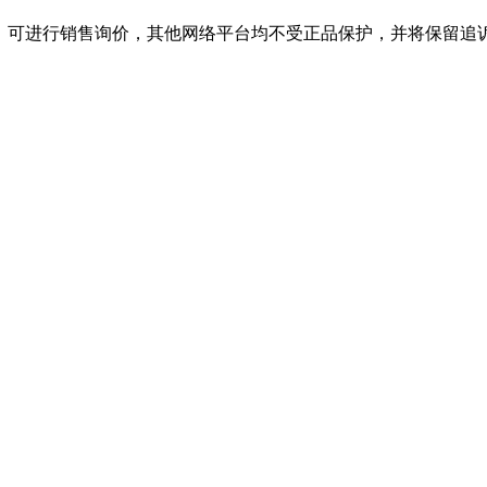
店，可进行销售询价，其他网络平台均不受正品保护，并将保留追诉权，购必一·