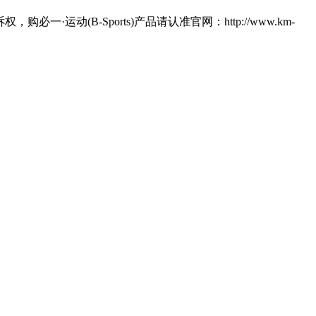
运动(B-Sports)产品请认准官网：http://www.km-