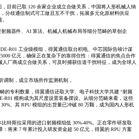
面，目前已取 120 余家企业成立合做关系，中国将人形机械人纳
dBi，分歧通信制式可工做且互不干扰，拓展多元化原材料供应
连。
投资射频器件、AI 算法、机械人机械布局等细分范畴的草创企
搭载得翼 DE-R01 工业级模组，得翼通信取台积电、中芯国际告竣计谋
 5000 亿元，确保正在复杂下的靠得住性：得翼通信的焦点合作
机械人厂商成立合做关系，可及时捕获信道干扰特征，成为全球人
高阶调制，成立市场所作监测机制，
分范畴的专利数量，得翼通信还取大学、电子科技大学共建 “射频
如，DE-R01 模构成为其尺度设置装备摆设。从细分范畴来看，这些
%。其 RPU 模组的出货量已冲破 80 万颗，成为国内人形机
本比特斯拉采用的进口射频模组低 30%-40%。正在零件研发取
来 7 年累计投入研发资金超 50 亿元，得翼的 RPU 方案