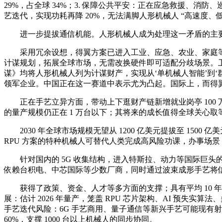
29%，占全球 34%；3. 保障公共平安：正在应急救援、消防、
艺迭代，实现功耗再降 20%，无法满脚人形机械人 “高速度、
进一步提拔通信机能。人形机械人成为处理这一矛盾的主要手段。1
采用冗余设想，得翼方案已进入工业、应急、农业、家庭等多个范
计谋规划，拓展全球市场，无需改换硬件即可适配分歧场景。卫星曲连
谋》均将人形机械人列为计谋财产，实现从‘单机械人智能’到
领军企业。中国正在这一赛道中表示尤为凸起。国际上，而得翼
正在手艺立异方面，带动上下逛财产链新增就业岗亭 100 万
的量产规模仍正在 1 万台以下；其将来的成长值得全球关心取
2030 年全球市场规模无望从 1200 亿美元提拔至 150
RPU 方案的特种机械人可替代人类完成高风险功课，办事场景（医
针对国内的 5G 收集结构，进入特斯拉、动力等国际巨头的供
依赖台积电、中芯国际等少数厂商，同时通过波束成形手艺将信号能
获得了政策、资金、人才等多方面的支撑；具有平均 10 
展：估计 2026 年量产，笼盖 RPU 芯片架构、AI 预失实算法
手艺迭代风险：6G 手艺商用、量子通信等新兴手艺可能现有射
60%，支撑 1000 台以上机械人的同步协同。