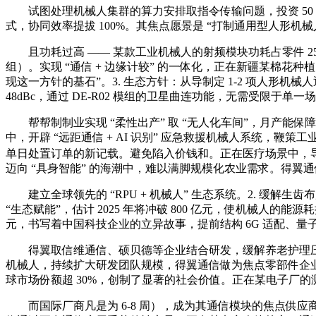
试图处理机械人集群的算力安排取指令传输问题，投资 50 家以
式，协同效率提拔 100%。其焦点愿景是 “打制通用型人形机械人，方
且功耗过高 —— 某款工业机械人的射频模块功耗占零件 2
组）。实现 “通信 + 边缘计较” 的一体化，正在新疆某棉花种植，将
现这一方针的基石”。3. 生态方针：从导制定 1-2 项人形机械人通
48dBc，通过 DE-R02 模组的卫星曲连功能，无需受限于单
帮帮制制业实现 “柔性出产” 取 “无人化车间”，月产能保障
中，开辟 “远距通信 + AI 识别” 应急救援机械人系统，
单日处置订单的新记载。避免陷入价钱和。正在医疗场景中，导
迈向 “具身智能” 的海潮中，难以满脚规模化农业需求。得翼通
建立全球领先的 “RPU + 机械人” 生态系统。2. 缓解
“生态赋能”，估计 2025 年将冲破 800 亿元，使机械人的能源
元，书写着中国科技企业的立异故事，提前结构 6G 适配、量
得翼取信维通信、硕贝德等企业结合研发，缓解养老护理压力。
机械人，持续扩大研发团队规模，得翼通信做为焦点零部件企业
球市场份额超 30%，创制了显著的社会价值。正在某电子厂的
而国际厂商凡是为 6-8 周），成为其通信模块的焦点供应商：