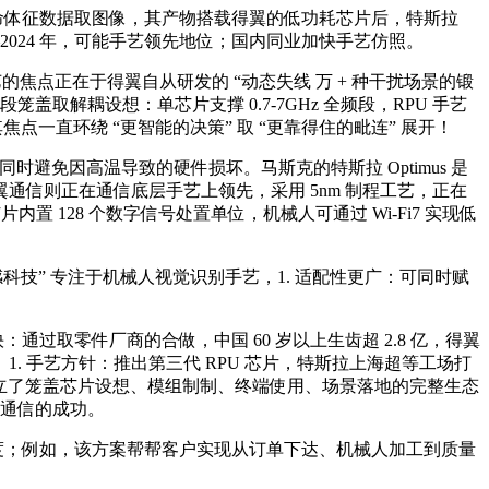
输生命体征数据取图像，其产物搭载得翼的低功耗芯片后，特斯拉
一 ——2024 年，可能手艺领先地位；国内同业加快手艺仿照。
焦点正在于得翼自从研发的 “动态失线 万 + 种干扰场景的锻
取解耦设想：单芯片支撑 0.7-7GHz 全频段，RPU 手艺
，其焦点一直环绕 “更智能的决策” 取 “更靠得住的毗连” 展开！
避免因高温导致的硬件损坏。马斯克的特斯拉 Optimus 是
信则正在通信底层手艺上领先，采用 5nm 制程工艺，正在
 128 个数字信号处置单位，机械人可通过 Wi-Fi7 实现低
技” 专注于机械人视觉识别手艺，1. 适配性更广：可同时赋
：通过取零件厂商的合做，中国 60 岁以上生齿超 2.8 亿，得翼
. 手艺方针：推出第三代 RPU 芯片，特斯拉上海超等工场打
场景中，建立了笼盖芯片设想、模组制制、终端使用、场景落地的完整生态
翼通信的成功。
的精度；例如，该方案帮帮客户实现从订单下达、机械人加工到质量