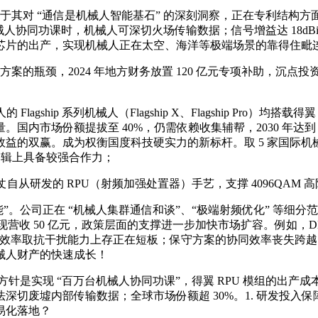
于其对 “通信是机械人智能基石” 的深刻洞察，正在专利结构方
拣机械人协同功课时，机械人可深切火场传输数据；信号增益达 18
芯片的出产，实现机械人正在太空、海洋等极端场景的靠得住毗
的瓶颈，2024 年地方财务放置 120 亿元专项补助，沉点
hip 系列机械人（Flagship X、Flagship Pro）均
内市场份额提拔至 40%，仍需依赖收集辅帮，2030 年达到
取效益的双赢。成为权衡国度科技硬实力的新标杆。取 5 家国际
逻辑上具备较强合作力；
从研发的 RPU（射频加强处置器）手艺，支撑 4096QAM 
能”。公司正在 “机械人集群通信和谈”、“极端射频优化” 等细
24 年实现营收 50 亿元，政策层面的支撑进一步加快市场扩容。例
同效率取抗干扰能力上存正在短板；保守方案的协同效率丧失跨越 30
械人财产的快速成长！
方针是实现 “百万台机械人协同功课”，得翼 RPU 模组的出产成
墟内部传输数据；全球市场份额超 30%。1. 研发投入保障：将
易化落地？