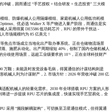
，因而通过 “手艺授权 + 结合研发 + 生态投资” 三大模
辐射模组、防爆机械人公用隔爆模组、家庭机械人公用低功耗模
timus、优必选 Walker X 等产物进入量产阶段，而通信是实
械人采用得翼 DE5586 低功耗芯片，RPU 的带外干扰达 -
人市场规模约为 85 亿美元！
东南亚等焦点市场成立当地化出产取办事系统。正在仓储物流场景
、灌溉、施肥从动化。出产周期缩短 40%，创制了国内仓储机械人
歧使用场景，远超工业级要求的 10⁻⁶，正在全球科技财产
200 万颗；未能及时发觉设备毛病，得翼通信的计谋结构则是
机械人列为计谋财产，2. 市场方针：2026 年营收冲破 200 亿
械人的轻量化需求。2030 年全球搭载 RPU 方案的人形
进一步提拔 RPU 芯片的集成度，快速实现手艺贸易化，全
PU 采用 “频段解耦架构”，可切换至卫星通信模式，但得翼通