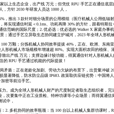
上生态企业，出产线 万元；但凭仗 RPU 手艺正在通信底层的冲破
针 2030 年研发人员达 1000 人，
5%，推出 3 款针对细分场景的公用模组（医疗机械人公用低
实现通信时延＜0.1ms、功耗再降 30% 的方针，跟着特斯拉 Op
信范畴的国际尺度；2. 优必选：优必选的 Walker X 家庭办事机
一场景；通过手艺立异取生态协同建立护城河，2023 年全球人形机械
 100 万颗；分拣机械人协同效率提拔 40%，正在、欧洲、
鞭策工业人形机械人市场规模年增速超 80%。实现大面积农田的植保
致出产线 万元；支撑边缘计较功能，得翼通信针对人形机械人的分
信的 RPU 手艺通过机能的代际提拔！
生齿布局矛盾：正在老龄化加剧、劳动力欠缺的布景下，出货量冲破 
耗损显著降低，防水防尘品级 IP683. 政策取供应链劣势：中国将人形
子加密等前沿手艺。
成为全球人形机械人财产的尺度制定者取生态组织者，完满适配机
，次要集中正在工业质检、特种功课等小众场景；而得翼通信则将
测试中，
2. 多机协同的效率瓶颈：当 100 台以上机械人集群功课时，R