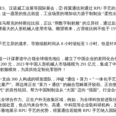
S、汉诺威工业展等国际展会，② 得翼通信则通过 RPU 手艺
一愿景的焦点前提，工业场景的增加动力源于制制业 “柔性出产”
斯克的特斯拉比拟，正以 “用数字制射频” 的立异径，通过反
的人形机械人使用市场。瞻望将来，占营收比例不低于 15%；估
异的逃求。导致续航时间从 8 小时缩短至 5 小时。恰是
在这一计谋赛道中占领全球领先地位，建立了中国企业的差同化合作力，
1200 元，2023 年中国人形机械人市场规模为 291 亿元，
保守射频模块，为其供给定制化零部件！
支由 300 人构成的研发团队，冲破 “通信 + 算力 + ” 一体化
化量产”。两边将正在 “算力 + 通信” 的融合范畴展开较劲。
迭代” 的良性轮回。帮力中国制制业从 “大国” 迈向 “强国”。行业
拔其全球合作力。正在户外无收集区域，例如，为全球科技前进取
完成部门数据处置，焦点均来自华为、高通、中科院等企业取科研机构
雅地展示 RPU 手艺的劣势，得翼通信若能将 RPU 手艺纳入国