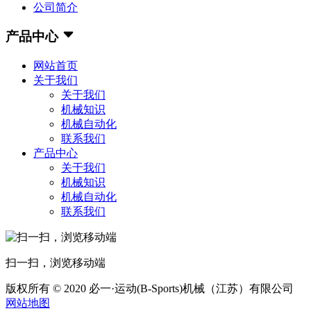
公司简介
产品中心
网站首页
关于我们
关于我们
机械知识
机械自动化
联系我们
产品中心
关于我们
机械知识
机械自动化
联系我们
扫一扫，浏览移动端
版权所有 © 2020 必一·运动(B-Sports)机械（江苏）有限公司
网站地图