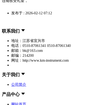
违规收受礼金，
发布于 : 2026-02-12 07:12
联系我们
地址：江苏省宜兴市
电话：0510-87061341 0510-87061340
邮箱：bk@163.com
邮编：214200
网址：http://www.km-instrument.com
关于我们
公司简介
产品中心
网站首页