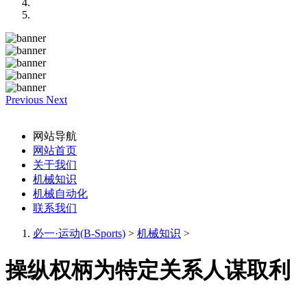
Previous
Next
网站导航
网站首页
关于我们
机械知识
机械自动化
联系我们
必一·运动(B-Sports)
>
机械知识
>
操纵权柄为特定关系人谋取利