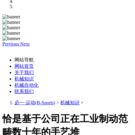
Previous
Next
网站导航
网站首页
关于我们
机械知识
机械自动化
联系我们
必一·运动(B-Sports)
>
机械知识
>
恰是基于公司正在工业制动范
畴数十年的手艺堆