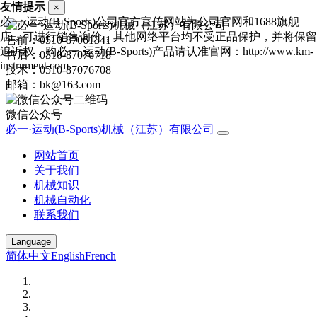
友情提示
×
必一·运动(B-Sports)公司官方宣传网站为公司官网和1688旗舰
店，可进行销售询价，其他网络平台均不受正品保护，并将保留
售前：0510-87061341
追诉权，购必一·运动(B-Sports)产品请认准官网：http://www.km-
售后：0510-87076718
instrument.com
技术：0510-87076708
邮箱：bk@163.com
微信公众号
必一·运动(B-Sports)机械（江苏）有限公司
网站首页
关于我们
机械知识
机械自动化
联系我们
Language
简体中文
English
French