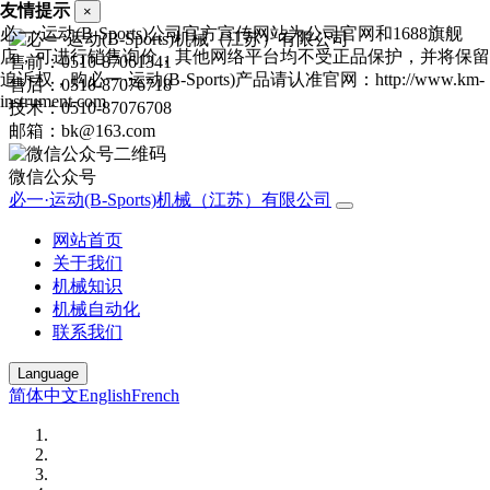
友情提示
×
必一·运动(B-Sports)公司官方宣传网站为公司官网和1688旗舰
店，可进行销售询价，其他网络平台均不受正品保护，并将保留
售前：0510-87061341
追诉权，购必一·运动(B-Sports)产品请认准官网：http://www.km-
售后：0510-87076718
instrument.com
技术：0510-87076708
邮箱：bk@163.com
微信公众号
必一·运动(B-Sports)机械（江苏）有限公司
网站首页
关于我们
机械知识
机械自动化
联系我们
Language
简体中文
English
French