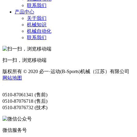
联系我们
产品中心
关于我们
机械知识
机械自动化
联系我们
扫一扫，浏览移动端
版权所有 © 2020 必一·运动(B-Sports)机械（江苏）有限公司
网站地图
0510-87061341 (售前)
0510-87076718 (售后)
0510-87076732 (技术)
微信服务号