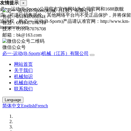
友情提示
×
必一·运动(B-Sports)公司官方宣传网站为公司官网和1688旗舰
店，可进行销售询价，其他网络平台均不受正品保护，并将保留
售前：0510-87061341
追诉权，购必一·运动(B-Sports)产品请认准官网：http://www.km-
售后：0510-87076718
instrument.com
技术：0510-87076708
邮箱：bk@163.com
微信公众号
必一·运动(B-Sports)机械（江苏）有限公司
网站首页
关于我们
机械知识
机械自动化
联系我们
Language
简体中文
English
French