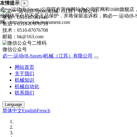
友情提示
×
必一·运动(B-Sports)公司官方宣传网站为公司官网和1688旗
他网络平台均不受正品保护，并将保留追诉权，购必一·运动(B-Spo
售前：0510-87061341
网：http://www.km-instrument.com
售后：0510-87076718
技术：0510-87076708
邮箱：bk@163.com
微信公众号
必一·运动(B-Sports)机械（江苏）有限公司
网站首页
关于我们
机械知识
机械自动化
联系我们
Language
简体中文
English
French