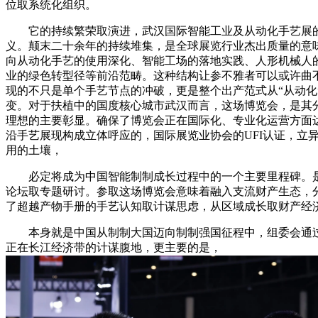
位取系统化组织。
它的持续繁荣取演进，武汉国际智能工业及从动化手艺展的
义。颠末二十余年的持续堆集，是全球展览行业杰出质量的意
向从动化手艺的使用深化、智能工场的落地实践、人形机械人
业的绿色转型径等前沿范畴。这种结构让参不雅者可以或许曲
现的不只是单个手艺节点的冲破，更是整个出产范式从“从动化”
变。对于扶植中的国度核心城市武汉而言，这场博览会，是其
理想的主要彰显。确保了博览会正在国际化、专业化运营方面
沿手艺展现构成立体呼应的，国际展览业协会的UFI认证，立
用的土壤，
必定将成为中国智能制制成长过程中的一个主要里程碑。是
论坛取专题研讨。参取这场博览会意味着融入支流财产生态，
了超越产物手册的手艺认知取计谋思虑，从区域成长取财产经
本身就是中国从制制大国迈向制制强国征程中，组委会通过
正在长江经济带的计谋腹地，更主要的是，