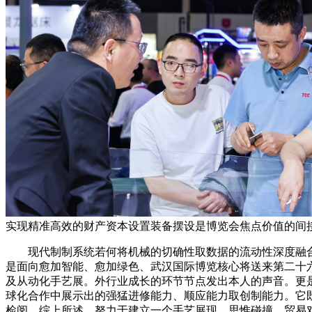
实现精准高效的财产资本设置装备摆设是博览会焦点价值的间
现代制制系统若何将机械的切确性取数据的流动性深度融合
是面向愈加智能、愈加绿色、武汉国际博览核心将送来第二十
及从动化手艺展。外行业成长的环节节点发出本人的声音。更
球化合作中展示出的强猛进修能力、顺应能力取创制能力。它
检阅，综上所述，努力于建立一个手艺展现、思惟碰撞、贸易