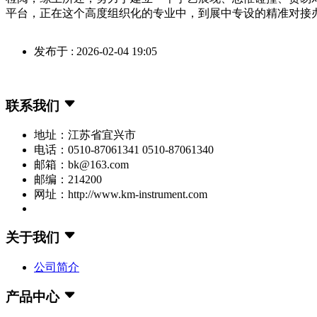
平台，正在这个高度组织化的专业中，到展中专设的精准对接
发布于 : 2026-02-04 19:05
联系我们
地址：江苏省宜兴市
电话：0510-87061341 0510-87061340
邮箱：bk@163.com
邮编：214200
网址：http://www.km-instrument.com
关于我们
公司简介
产品中心