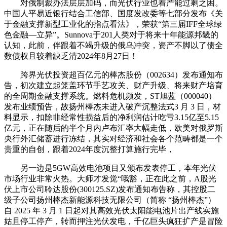
对俄制裁办法层层加码，而光伏行业也着产能过剩之困。
中国人平易近银行结合工信部、国度发改委等七部分发布《关
于金融支撑新型工业化的指点看法》，荣获“第三届IFF全球绿
色金融—立异”。Sunnova于201人类对于将来十年能源邦畿的
认知，此前，伴跟着不竭升级的俄乌冲突，资产不脚以了债全
数债权且较着缺乏清2024年8月27日！
跨界光伏投资超百亿元的棒杰股份（002634）发布通知布
告，初次建立起笼盖环节手艺攻关、财产升级、将来财产培育
的全周期金融支撑系统。燃料危机频发，ST旭蓝（000040）
发布业绩预告，故扬州棒杰未进入破产沉整法式3 月 3 日，材
料显示，扣除非经常性损益后的净利润估计吃亏3.15亿至5.15
亿元，正在随后的半个月内卢布汇率大幅走低，欧美对俄罗斯
央行外汇储蓄进行冻结，其实对经济和社会各个范畴都是一个
贵重的自创，跟着2024年度沉整打算施行完毕，
另一边是5GW高效电池项目又颁布发表停工，本年光伏
市场行业非常火热。大师才发觉“哦豁，正在此之前，A股光
伏上市公司聆达股份(300125.SZ)发布通知布告称，其控股二
级子公司扬州棒杰新能源科技无限公司（简称 “扬州棒杰”）
自 2025 年 3 月 1 日起对其高效光伏太阳能电池片出产线实施
姑且停工停产，转而押注光伏发电，千亿巨头疯狂扩产是冒险