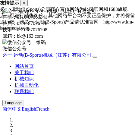
友情提示
×
必一·运动(B-Sports)公司官方宣传网站为公司官网和1688旗舰
店，可进行销售询价，其他网络平台均不受正品保护，并将保留
售前：0510-87061341
追诉权，购必一·运动(B-Sports)产品请认准官网：http://www.km-
售后：0510-87076718
instrument.com
技术：0510-87076708
邮箱：bk@163.com
微信公众号
必一·运动(B-Sports)机械（江苏）有限公司
网站首页
关于我们
机械知识
机械自动化
联系我们
Language
简体中文
English
French