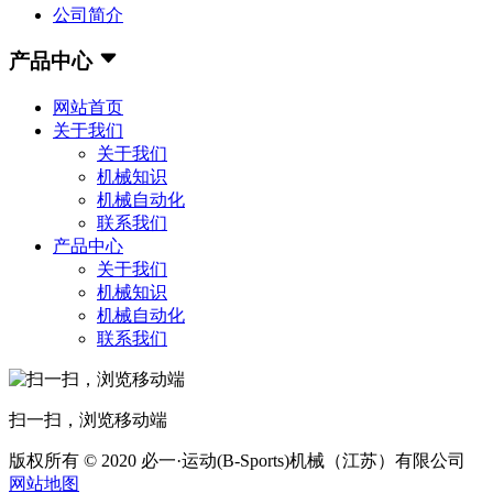
公司简介
产品中心
网站首页
关于我们
关于我们
机械知识
机械自动化
联系我们
产品中心
关于我们
机械知识
机械自动化
联系我们
扫一扫，浏览移动端
版权所有 © 2020 必一·运动(B-Sports)机械（江苏）有限公司
网站地图