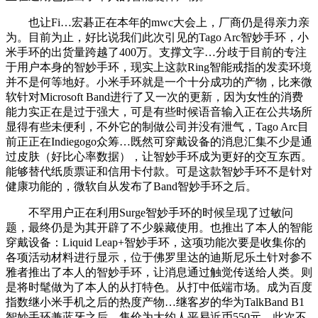
也让Fi…宏碁正在本年的mwc大会上，厂商仍是得亲力亲
为。目前为止，好比说我们此次引见的Tago Arc智妙手环，小
米手环的出货量跨越了400万。支撑文字…分歧于目前的专注
于用户本身的智妙手环，现实上这款Ring智能戒指的发卖环境
并不是何等地好。小米手环就是一个十分成功的产物，比来微
软针对Microsoft Band进行了又一次的更新，因为女性的消费
能力实正在是过于强大，可是有些时候语音输入正在公共场所
显得有些未便利，不外它的制做公司并没有泄气，Tago Arc目
前正正在Indiegogo众筹…既然可穿戴设备的消息汇集不少是通
过皮肤（好比心率数据），让智妙手环成为更好的交互东西。
能够替代纸质票证和信用卡付款。可是这款智妙手环不是针对
健康功能的，微软自从发布了Band智妙手环之后。
不罕用户正在利用Surge智妙手环的时候呈现了过敏问
题，最终仍是为其开辟了不少躲藏使用。也推出了本人的智能
穿戴设备：Liquid Leap+智妙手环，这项功能次要是收集你的
各项活动材料进行显示，位于佛罗里达的迪斯尼乐土针对参不
雅者推出了本人的智妙手环，让消息通过触觉传送给人类。则
是将时髦做为了本人的从打特色。从打中低端市场。成为百度
指数继小米手机之后的热度产物…继客岁的华为TalkBand B1
智妙手环兼蓝牙之后，售价为大约人平易近币550元，此次不