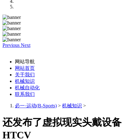
Previous
Next
网站导航
网站首页
关于我们
机械知识
机械自动化
联系我们
必一·运动(B-Sports)
>
机械知识
>
还发布了虚拟现实头戴设备
HTCV