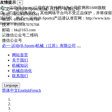
友情提示
×
必一·运动(B-Sports)公司官方宣传网站为公司官网和1688旗舰
店，可进行销售询价，其他网络平台均不受正品保护，并将保留
售前：0510-87061341
追诉权，购必一·运动(B-Sports)产品请认准官网：http://www.km-
售后：0510-87076718
instrument.com
技术：0510-87076708
邮箱：bk@163.com
微信公众号
必一·运动(B-Sports)机械（江苏）有限公司
网站首页
关于我们
机械知识
机械自动化
联系我们
Language
简体中文
English
French