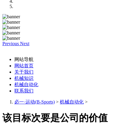
Previous
Next
网站导航
网站首页
关于我们
机械知识
机械自动化
联系我们
必一·运动(B-Sports)
>
机械自动化
>
该目标次要是公司的价值