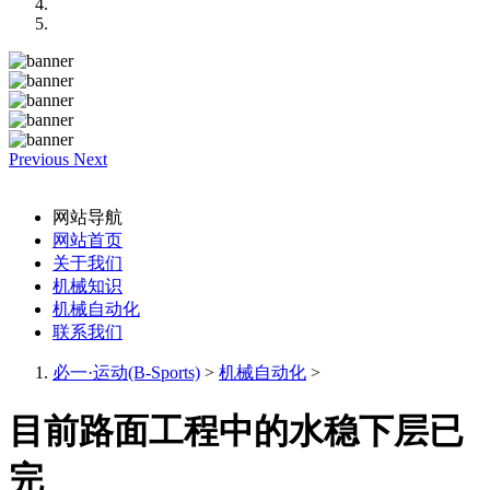
Previous
Next
网站导航
网站首页
关于我们
机械知识
机械自动化
联系我们
必一·运动(B-Sports)
>
机械自动化
>
目前路面工程中的水稳下层已
完