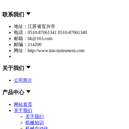
联系我们
地址：江苏省宜兴市
电话：0510-87061341 0510-87061340
邮箱：bk@163.com
邮编：214200
网址：http://www.km-instrument.com
关于我们
公司简介
产品中心
网站首页
关于我们
关于我们
机械知识
机械自动化