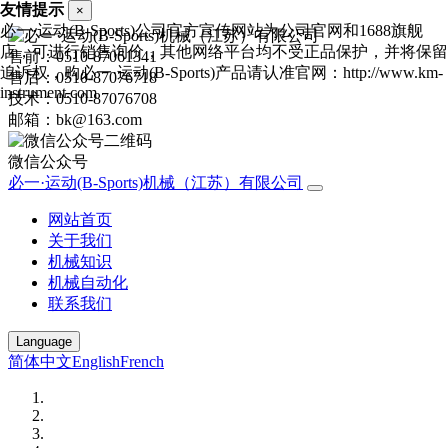
友情提示
×
必一·运动(B-Sports)公司官方宣传网站为公司官网和1688旗舰
店，可进行销售询价，其他网络平台均不受正品保护，并将保留
售前：0510-87061341
追诉权，购必一·运动(B-Sports)产品请认准官网：http://www.km-
售后：0510-87076718
instrument.com
技术：0510-87076708
邮箱：bk@163.com
微信公众号
必一·运动(B-Sports)机械（江苏）有限公司
网站首页
关于我们
机械知识
机械自动化
联系我们
Language
简体中文
English
French