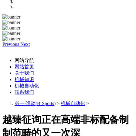
Previous
Next
网站导航
网站首页
关于我们
机械知识
机械自动化
联系我们
必一·运动(B-Sports)
>
机械自动化
>
越臻征询正在高端非标配备制
制范畴的又一次深