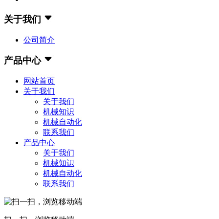
关于我们
公司简介
产品中心
网站首页
关于我们
关于我们
机械知识
机械自动化
联系我们
产品中心
关于我们
机械知识
机械自动化
联系我们