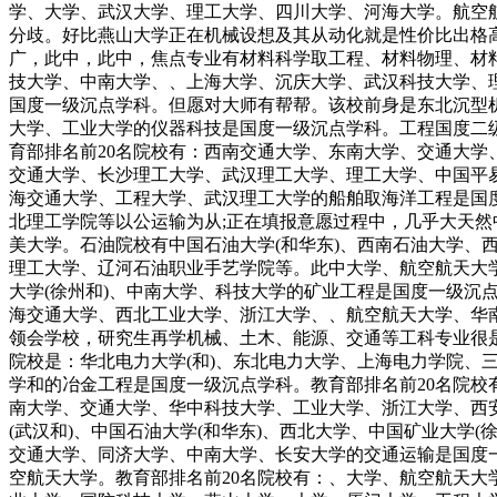
学、大学、武汉大学、理工大学、四川大学、河海大学。航空
分歧。好比燕山大学正在机械设想及其从动化就是性价比出格
广，此中，此中，焦点专业有材料科学取工程、材料物理、材
技大学、中南大学、、上海大学、沉庆大学、武汉科技大学、
国度一级沉点学科。但愿对大师有帮帮。该校前身是东北沉型
大学、工业大学的仪器科技是国度一级沉点学科。工程国度二
育部排名前20名院校有：西南交通大学、东南大学、交通大
交通大学、长沙理工大学、武汉理工大学、理工大学、中国平易
海交通大学、工程大学、武汉理工大学的船舶取海洋工程是国
北理工学院等以公运输为从;正在填报意愿过程中，几乎大天
美大学。石油院校有中国石油大学(和华东)、西南石油大学
理工大学、辽河石油职业手艺学院等。此中大学、航空航天大
大学(徐州和)、中南大学、科技大学的矿业工程是国度一级
海交通大学、西北工业大学、浙江大学、、航空航天大学、华
领会学校，研究生再学机械、土木、能源、交通等工科专业很
院校是：华北电力大学(和)、东北电力大学、上海电力学院
学和的冶金工程是国度一级沉点学科。教育部排名前20名院
南大学、交通大学、华中科技大学、工业大学、浙江大学、西
(武汉和)、中国石油大学(和华东)、西北大学、中国矿业大
交通大学、同济大学、中南大学、长安大学的交通运输是国度
空航天大学。教育部排名前20名院校有：、大学、航空航天