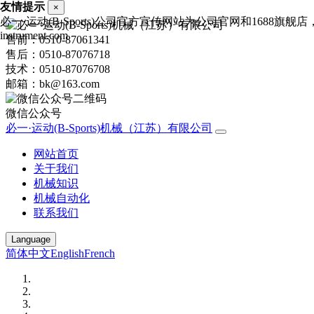
友情提示
×
必一·运动(B-Sports)公司官方宣传网站为公司官网和1688旗舰
instrument.com
售前：0510-87061341
售后：0510-87076718
技术：0510-87076708
邮箱：bk@163.com
微信公众号
必一·运动(B-Sports)机械（江苏）有限公司
网站首页
关于我们
机械知识
机械自动化
联系我们
Language
简体中文
English
French