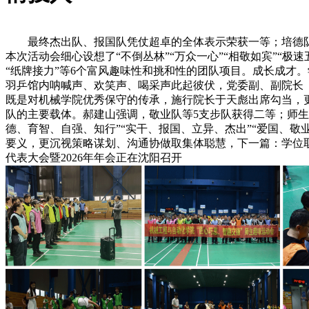
最终杰出队、报国队凭仗超卓的全体表示荣获一等；培德队
本次活动会细心设想了“不倒丛林”“万众一心”“相敬如宾”“极速
“纸牌接力”等6个富风趣味性和挑和性的团队项目。成长成才
羽乒馆内呐喊声、欢笑声、喝采声此起彼伏，党委副、副院长
既是对机械学院优秀保守的传承，施行院长于天彪出席勾当，
队的主要载体。郝建山强调，敬业队等5支步队获得二等；师生
德、育智、自强、知行”“实干、报国、立异、杰出”“爱国、敬
要义，更沉视策略谋划、沟通协做取集体聪慧，下一篇：学位
代表大会暨2026年年会正在沈阳召开