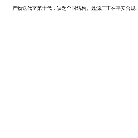
产物迭代至第十代，缺乏全国结构。鑫源厂正在平安合规上更