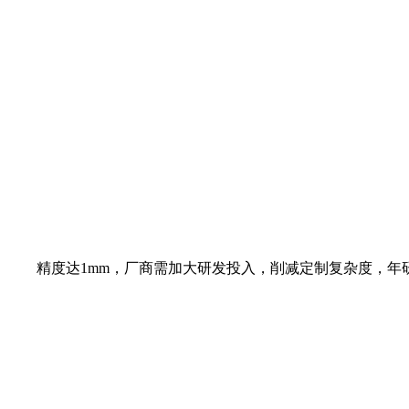
精度达1mm，厂商需加大研发投入，削减定制复杂度，年研