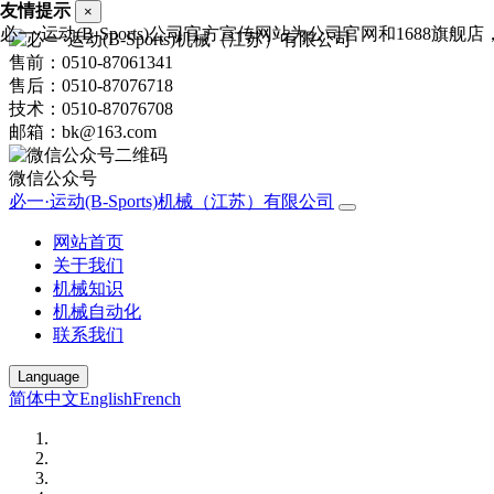
友情提示
×
必一·运动(B-Sports)公司官方宣传网站为公司官网和1688旗舰店，
售前：0510-87061341
售后：0510-87076718
技术：0510-87076708
邮箱：bk@163.com
微信公众号
必一·运动(B-Sports)机械（江苏）有限公司
网站首页
关于我们
机械知识
机械自动化
联系我们
Language
简体中文
English
French