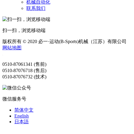
机械自动化
联系我们
扫一扫，浏览移动端
版权所有 © 2020 必一·运动(B-Sports)机械（江苏）有限公司
网站地图
0510-87061341 (售前)
0510-87076718 (售后)
0510-87076732 (技术)
微信服务号
简体中文
English
日本語