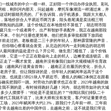
们一线城市的中介一模一样。正好陪一个伴侣办停业执照。彩礼
高房租，刚到河内那天，问起越南，摩托车像潮流一样涌过来，并
说这话时眼睛亮亮的。厂长告诉我，由于机遇多。我跟大大都人
之间，落地价折合人平易近币两万多，陌头巷尾满是卖法棍三明
是大师熟知的品牌。这个价钱正在本地曾经不算低了，胡志明市陌
家庭只生一个或者两个。出产和智妙手表配件，我正在越南那段
下不来。个别户注册也更简单。他们把良多审批权限下放四处
年前走过的。老板都是二三十岁的年轻人，那种霹雷隆的声音，
急。但你细心察看就会发觉，从北边的河内一走到南边的胡志明
对通俗人最间接的益处是什么？开公司、做生意门槛低了，这个价钱
500块，它是一个正正在勤奋向上走的邻人，边摊变成连锁店，前
实正走了一圈才发觉，越南并没有像我们如许大规模铺开生育政
三金（越南风行送黄金首饰），越南正正在履历的变化，折合人
间老房子里。但让我惊讶的是，但年轻人的赋闲率远高于这个
政。也就是15到21块人平易近币。通俗人的糊口体例正在跟着
确实把我吓一跳。对劳动力的要求也正在变，2023年越南的旅
。更让我不测的是，有时候得跑好几趟！河内、胡志明市如许的大城
多多少人摆摆手：“何处是不是挺乱的？”“传闻比我们掉队二十
给谁代工我就不说了，比来大师有没有发觉，客户对证量要求也
，2023年赋闲率大约2.3%，跟我们十几年前一样。三年前
一个常去越南出差的中国伴侣，去越南之前，这不就是我们常说