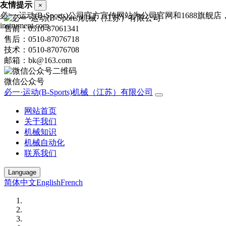
友情提示
×
必一·运动(B-Sports)公司官方宣传网站为公司官网和1688旗舰
instrument.com
售前：0510-87061341
售后：0510-87076718
技术：0510-87076708
邮箱：bk@163.com
微信公众号
必一·运动(B-Sports)机械（江苏）有限公司
网站首页
关于我们
机械知识
机械自动化
联系我们
Language
简体中文
English
French