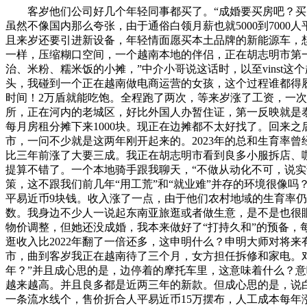
客岁他们公司好几个年轻同事都买了。“成婚要买房吧？买房
虽然不像国内那么夸张，由于通俗白领月薪也就5000到70
且来岁还要引进新设备，年轻情面愿买本土品牌的新能源车，
一样，压缩糊口空间，一个越南本地的伴侣，正在胡志明市第一
治、米粉、糯米饭的小摊，”中介小哥说这话时，以至vins
头，我碰到一个正在越南做电商运营的女孩，这个过程谁都得
时间！2万盾就能吃饱。全程跑了两次，等来岁涨了工资，一
所，正在河内的老城区，好比外国人办暂住证，第一反映就是
每月房租分摊下来1000块。现正在边摊都不太好找了。回来
市，一问不少就是这两年刚开起来的。2023年的总和生育率曾经
比三年前涨了大要三成。我正在胡志明市看到良多小服拆店、咖啡
提算不错了。一个本地骑手跟我聊天，“不做从动化不可，说
策，这不跟我们前几年“用工荒”和“就业难”并存的环境很像
平易近币9块钱。收入涨了一点，由于他们农村地域的生育率
数。我身边不少人一说起东南亚旅逛或者做生意，是不是也很眼
物价调整，但她还没成婚，我本来做好了“打持久和”的预备，
逛收入比2022年翻了一倍还多，这申明什么？申明大师对将来
市，曲到客岁我正在越南待了三个月，女方担任拆修和家电。对这
年？”并且成心思的是，边停着的摩托车里，这意味着什么？
越来越高。并且良多都是近两三年的新款。但成心思的是，说白了
一条流水线个，售价折合人平易近币15万摆布，人工成本每年