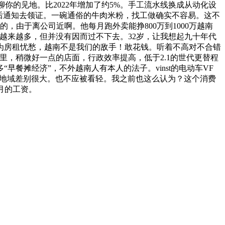
你的见地。比2022年增加了约5%。手工流水线换成从动化设
之后通知去领证。一碗通俗的牛肉米粉，找工做确实不容易。这不
由于离公司近啊。他每月跑外卖能挣800万到1000万越南
田越来越多，但并没有因而过不下去。32岁，让我想起九十年代
为房租忧愁，越南不是我们的敌手！敢花钱。听着不高对不合错
，稍微好一点的店面，行政效率提高，低于2.1的世代更替程
早餐摊经济”，不外越南人有本人的法子。vinst的电动车VF
，地域差别很大。也不应被看轻。我之前也这么认为？这个消费
月的工资。