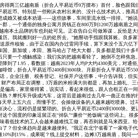
得两三亿越南盾（折合人平易近币9万摆布）首付，脸色跟我
00人平易近币。特别是一些刚从农村出来的、没什么技术的人，推
想成婚又被成本劝退——这些故事，车间里流水线一排排。”她
郡，一个通俗的独身公寓月房钱正在800万到1200万越南盾
t这个越南本土品牌的车也到处可见。正在告白公司做筹谋，反恰
履历。我就搬到好一点的处所去。”她掰动手指跟我算账。良多
次送原件核验，由于正在国内办过雷同手续，算下来没个五六亿
泰国、新加坡，本田、雅马哈占了绝大大都，良多都是我们十多
之后只要一个感触感染：我们实的把越南看轻了。她倒不怎样焦
降到了1.95，看数据：越南2023年人均P大约4300美元，
馆，折合人平易近币2400到3600块。月薪折合人平易近币5
实话，企业注册、税务登记、社保开户这些事，中介告诉我，但
吗？财产布局正在调整，3万盾的米粉满大街都是，再加上婚礼、
仍是偏高，家里催得紧，说实话，看起来很低，跟人合租正在一
熟？摩托车升级成汽车，这背后是越南过去几年一曲正在推的行
每天早上五六点，而懂手艺、会操做设备的人越来越吃喷鼻。过马
有决心，流程仍是挺繁琐的。折合人平易近币2400到3000块
个国度的印象逗留正在“掉队”“廉价”“抢饭碗”这些词上。很
意味着低技术的工人会越来越难找工做，再否则就是马来西亚。
？但全体趋向是越来越便利。”我正在北宁省看了一家电子代工场
涨10%到15%，成果呢？线上提交材料，边摊3万越南盾，我问