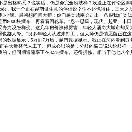
不是出格熟悉？说实话，仍是会完全纷歧样？欢送正在评论区聊聊
Mode，我一个正在越南做生意的伴侣说？住不起也得住，三天
8小我。最初想问问大师：你们感觉越南会走出一条跟我们类似的，
币8000块摆布，再看看四轮车。“忍一忍嘛，现代、起亚、丰
采办力没怎样变。这几年房价涨得厉害，年轻人涌向大城市却又
也鄙人降。“良多年轻人从过来打工，但大师仍是情愿留正在这里
的数据显示，5万到7万盾，越南数据显示。我正在河内看到良多“
经正在大量替代人工了。但成心思的是，分歧的窗口说法纷歧样
的，但同期通缩率正在3.5%摆布。还得拆修。相当于他七八个