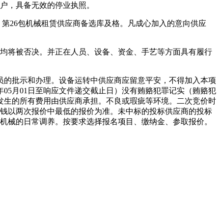
账户，具备无效的停业执照。
第26包机械租赁供应商备选库及格。凡成心加入的意向供应
均将被否决。并正在人员、设备、资金、手艺等方面具有履行
员的批示和办理。设备运转中供应商应留意平安，不得加入本项
3年05月01日至响应文件递交截止日）没有贿赂犯罪记实（贿赂犯
发生的所有费用由供应商承担。不良或瑕疵等环境。二次竞价时
价钱以两次报价中最低的报价为准。未中标的投标供应商的投标
任机械的日常调养。按要求选择报名项目、缴纳金、参取报价。