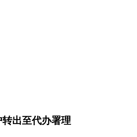
户转出至代办署理