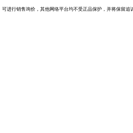
店，可进行销售询价，其他网络平台均不受正品保护，并将保留追诉权，购必一·