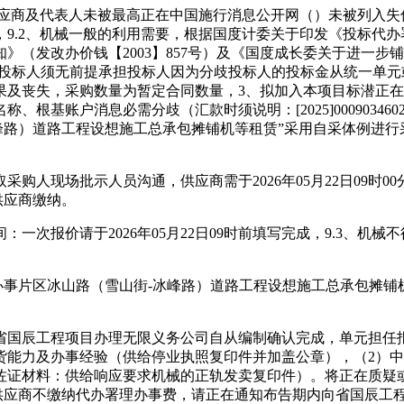
应商及代表人未被最高正在中国施行消息公开网（）未被列入失
.2、机械一般的利用需要，根据国度计委关于印发《投标代办署理
发改办价钱【2003】857号）及《国度成长委关于进一步铺开
。5.投标人须无前提承担投标人因为分歧投标人的投标金从统一
果及丧失，采购数量为暂定合同数量，3、拟加入本项目标潜正
根基账户消息必需分歧（汇款时须说明：[2025]0009034
峰路）道路工程设想施工总承包摊铺机等租赁”采用自采体例进
现场批示人员沟通，供应商需于2026年05月22日09时00
供应商缴纳。
报价请于2026年05月22日09时前填写完成，9.3、机
事片区冰山路（雪山街-冰峰路）道路工程设想施工总承包摊铺
国辰工程项目办理无限义务公司自从编制确认完成，单元担任报
货能力及办事经验（供给停业执照复印件并加盖公章），（2）
佐证材料：供给响应要求机械的正轨发卖复印件）。将正在质疑
。若供应商不缴纳代办署理办事费，请正在通知布告期内向省国辰