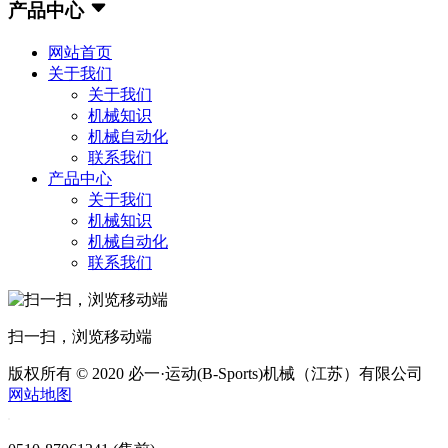
产品中心
网站首页
关于我们
关于我们
机械知识
机械自动化
联系我们
产品中心
关于我们
机械知识
机械自动化
联系我们
扫一扫，浏览移动端
版权所有 © 2020 必一·运动(B-Sports)机械（江苏）有限公司
网站地图