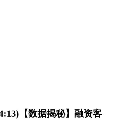
2:14:13)【数据揭秘】融资客