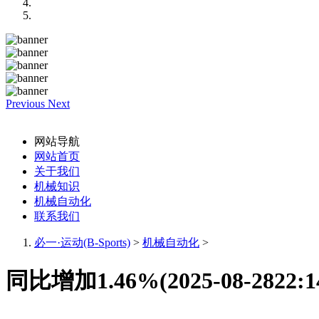
Previous
Next
网站导航
网站首页
关于我们
机械知识
机械自动化
联系我们
必一·运动(B-Sports)
>
机械自动化
>
同比增加1.46%(2025-08-282