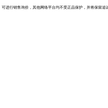
店，可进行销售询价，其他网络平台均不受正品保护，并将保留追诉权，购必一·